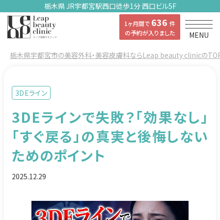
栃木県 JR宇都宮駅西口徒歩1分 西口ビル5F
636
1ヶ月間で
件
の予約が入りました
MENU
栃木県宇都宮市の美容外科・美容皮膚科ならLeap beauty clinicのTO
3DEライン
3DEラインで失敗？「効果なし」
「すぐ戻る」の真実と後悔しない
ためのポイント
2025.12.29