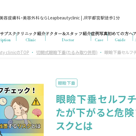
容皮膚科・美容外科ならLeapbeautyclinic | JR宇都宮駅徒歩1分
サブスク
クリニック紹介
ドクター&
スタッフ紹介
症例写真
初めての方へ
iption
Clinic
Doctor
Case
Guide
clinicのTOP
・
切開式眼瞼下垂(たるみ取り併用)
・
眼瞼下垂セルフチ
眼瞼下垂
眼瞼下垂セルフチ
たが下がると危険
スクとは