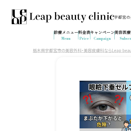
宇都宮の美
028-666-7103
645
1ヶ月間で
件
の予約が入りました
診療メニュー
料金表
キャンペーン
美容医療
診療時間：10:00-19:00
（土日祝日対応）
Menu
Price
Campaign
Subscr
栃木県宇都宮市の美容外科・美容皮膚科ならLeap beauty 