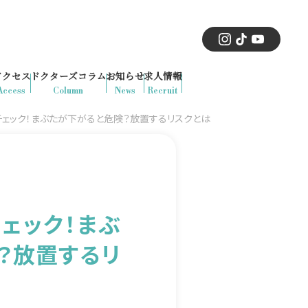
アクセス
ドクターズコラム
お知らせ
求人情報
Access
Column
News
Recruit
ェック！まぶたが下がると危険？放置するリスクとは
ェック！まぶ
？放置するリ