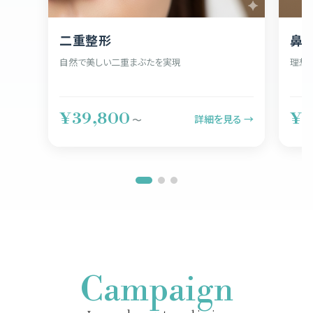
二重整形
鼻
自然で美しい二重まぶたを実現
理想
¥39,800
¥5
詳細を見る →
〜
Campaign