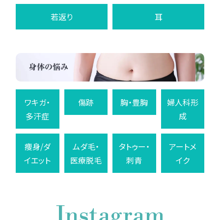
若返り
耳
ワキガ・
傷跡
胸・豊胸
婦人科形
多汗症
成
痩身/ダ
ムダ毛・
タトゥー・
アートメ
イエット
医療脱毛
刺青
イク
Instagram