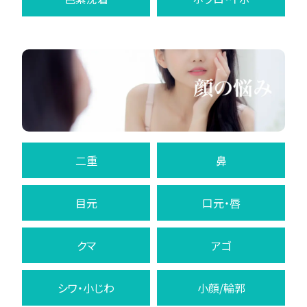
二重
鼻
目元
口元・唇
クマ
アゴ
シワ・小じわ
小顔/輪郭