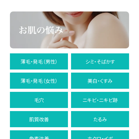
薄毛・発毛（男性）
シミ・そばかす
薄毛・発毛（女性）
美白・くすみ
毛穴
ニキビ・ニキビ跡
肌質改善
たるみ
色素沈着
ホクロ・イボ