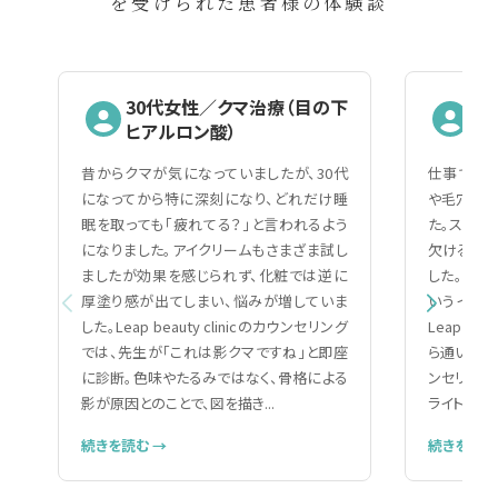
を受けられた患者様の体験談
30代女性／クマ治療（目の下
2
ヒアルロン酸）
（
昔からクマが気になっていましたが、30代
仕事で人と
になってから特に深刻になり、どれだけ睡
や毛穴の黒
眠を取っても「疲れてる？」と言われるよう
た。スキン
になりました。アイクリームもさまざま試し
欠ける自分
ましたが効果を感じられず、化粧では逆に
した。美容
厚塗り感が出てしまい、悩みが増していま
いうイメー
した。Leap beauty clinicのカウンセリング
Leap be
では、先生が「これは影クマですね」と即座
ら通いやす
に診断。色味やたるみではなく、骨格による
ンセリング
影が原因とのことで、図を描き...
ライトで細か
続きを読む →
続きを読む