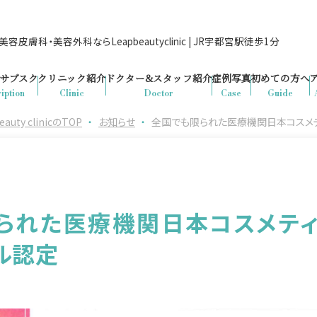
容皮膚科・美容外科ならLeapbeautyclinic | JR宇都宮駅徒歩1分
サブスク
クリニック紹介
ドクター&
スタッフ紹介
症例写真
初めての方へ
iption
Clinic
Doctor
Case
Guide
y clinicのTOP
・
お知らせ
・
全国でも限られた医療機関日本コスメティ
られた医療機関日本コスメティ
ブル認定