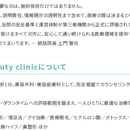
要なのは、施術技術だけではありません。
、説明責任、情報開示の透明性まで含めて、医療の質は決まると
、当院の安全基準と運営体制が第三者機関から正式に評価され
受けるすべての方に、安心して通い続けられる医療環境を提供で
てまいります。 — 統括院長 土門 駿也
auty ⅽlinicについて
歩1分。美容外科・美容皮膚科として、完全個室でカウンセリング
ル・ダウンタイムへの許容範囲を踏まえ、一人ひとりに最適な治療
形／埋没法／クマ治療／医療脱毛／ヒアルロン酸／ボトックス／
療ハイフ／鼻整形 ほか