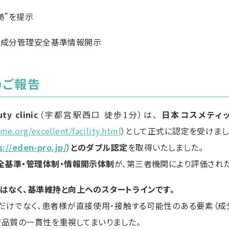
拠”を提示
 認定成分管理安全基準情報開示
のご報告
uty
c
linic
（宇都宮駅西口 徒歩1分）は、
日本コスメティ
sme.org/excellent/facility.html
）として正式に認定を受けまし
s://eden-pro.jp/
）
とのダブル認定
を取得いたしました。
全基準・管理体制・情報開示体制
が、第三者機関により評価された
はなく、基準維持と向上へのスタートラインです。
だけでなく、患者様が直接使用・接触する可能性のある要素（成
療品質の一貫性を重視してまいりました。