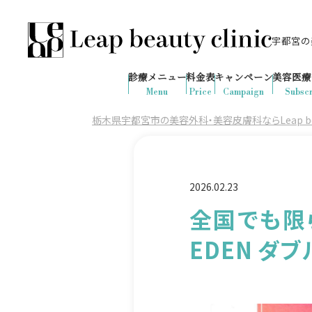
宇都宮の美
028-666-7103
644
1ヶ月間で
件
の予約が入りました
診療メニュー
料金表
キャンペーン
美容医療
診療時間：10:00-19:00
（土日祝日対応）
Menu
Price
Campaign
Subscr
栃木県宇都宮市の美容外科・美容皮膚科ならLeap beaut
2026.02.23
全国でも限
EDEN ダ