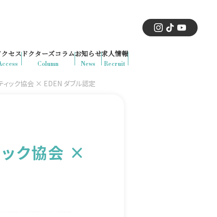
アクセス
ドクターズコラム
お知らせ
求人情報
Access
Column
News
Recruit
ック協会 × EDEN ダブル認定
ック協会 ×