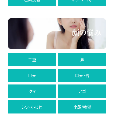
二重
鼻
目元
口元・唇
クマ
アゴ
シワ・小じわ
小顔/輪郭