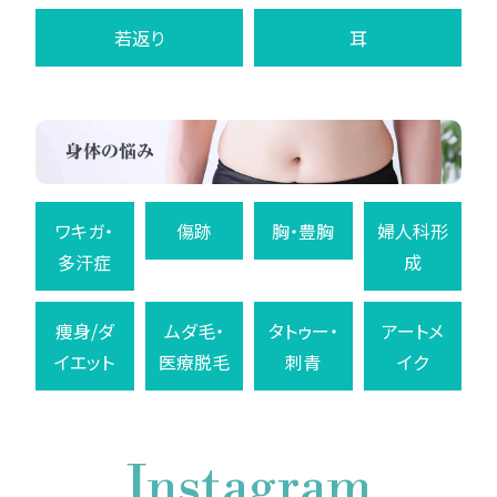
若返り
耳
ワキガ・
傷跡
胸・豊胸
婦人科形
多汗症
成
痩身/ダ
ムダ毛・
タトゥー・
アートメ
イエット
医療脱毛
刺青
イク
Instagram