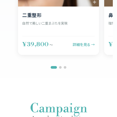
二重整形
鼻
自然で美しい二重まぶたを実現
理想
¥39,800
¥5
詳細を見る →
〜
Campaign