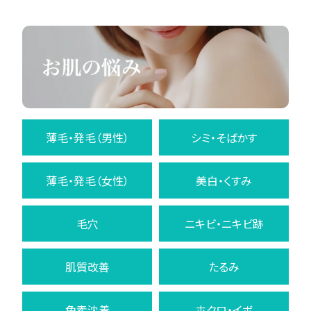
薄毛・発毛（男性）
シミ・そばかす
薄毛・発毛（女性）
美白・くすみ
毛穴
ニキビ・ニキビ跡
肌質改善
たるみ
色素沈着
ホクロ・イボ