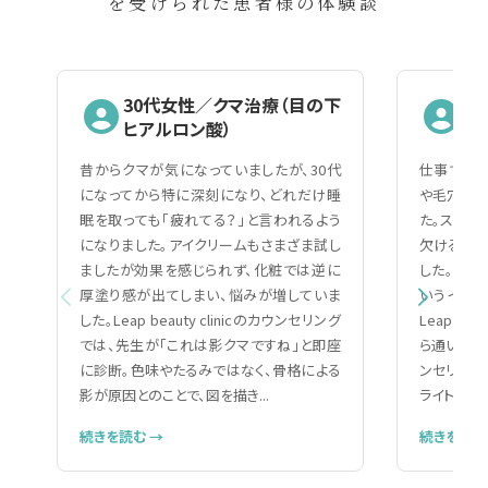
を受けられた患者様の体験談
30代女性／クマ治療（目の下
2
ヒアルロン酸）
（
昔からクマが気になっていましたが、30代
仕事で人と
になってから特に深刻になり、どれだけ睡
や毛穴の黒
眠を取っても「疲れてる？」と言われるよう
た。スキン
になりました。アイクリームもさまざま試し
欠ける自分
ましたが効果を感じられず、化粧では逆に
した。美容
厚塗り感が出てしまい、悩みが増していま
いうイメー
した。Leap beauty clinicのカウンセリング
Leap be
では、先生が「これは影クマですね」と即座
ら通いやす
に診断。色味やたるみではなく、骨格による
ンセリング
影が原因とのことで、図を描き...
ライトで細か
続きを読む →
続きを読む