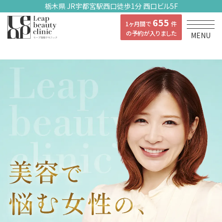
栃木県 JR宇都宮駅西口徒歩1分 西口ビル5F
655
1ヶ月間で
件
の予約が入りました
MENU