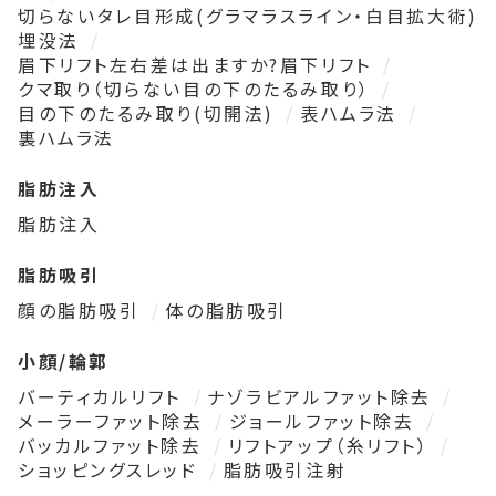
切らないタレ目形成(グラマラスライン・白目拡大術)
埋没法
眉下リフト左右差は出ますか?眉下リフト
クマ取り（切らない目の下のたるみ取り）
目の下のたるみ取り(切開法)
表ハムラ法
裏ハムラ法
脂肪注入
脂肪注入
脂肪吸引
顔の脂肪吸引
体の脂肪吸引
小顔/輪郭
バーティカルリフト
ナゾラビアルファット除去
メーラーファット除去
ジョールファット除去
バッカルファット除去
リフトアップ（糸リフト）
ショッピングスレッド
脂肪吸引注射