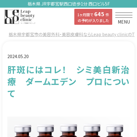
栃木県 JR宇都宮駅西口徒歩1分 西口ビル5F
645
1ヶ月間で
件
の予約が入りました
MENU
栃木県宇都宮市の美容外科・美容皮膚科ならLeap beauty clinicのT
2024.05.20
肝斑にはコレ！ シミ美白新治
療 ダームエデン プロについ
て