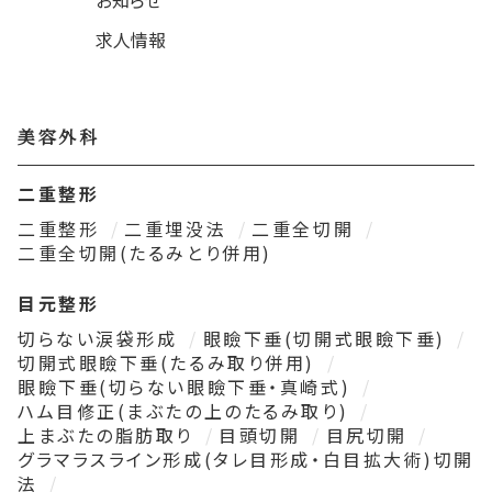
お知らせ
求人情報
美容外科
二重整形
二重整形
二重埋没法
二重全切開
二重全切開(たるみとり併用)
目元整形
切らない涙袋形成
眼瞼下垂(切開式眼瞼下垂)
切開式眼瞼下垂(たるみ取り併用)
眼瞼下垂(切らない眼瞼下垂・真崎式)
ハム目修正(まぶたの上のたるみ取り)
上まぶたの脂肪取り
目頭切開
目尻切開
グラマラスライン形成(タレ目形成・白目拡大術)切開
法