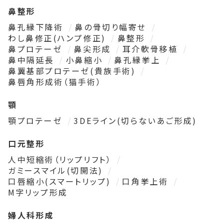
鼻整形
鼻孔縁下降術
鼻の骨切り幅寄せ
わし鼻修正(ハンプ修正)
鼻整形
鼻プロテーゼ
鼻尖形成
耳介軟骨移植
鼻中隔延長
小鼻縮小
鼻孔縁挙上
鼻翼基部プロテーゼ(貴族手術)
鼻唇角形成術（猫手術）
顎
顎プロテーゼ
3DEライン(切らないあご形成)
口元整形
人中短縮術（リップリフト）
ガミースマイル(切開法)
口唇縮小(スマートリップ)
口角挙上術
M字リップ形成
婦人科形成