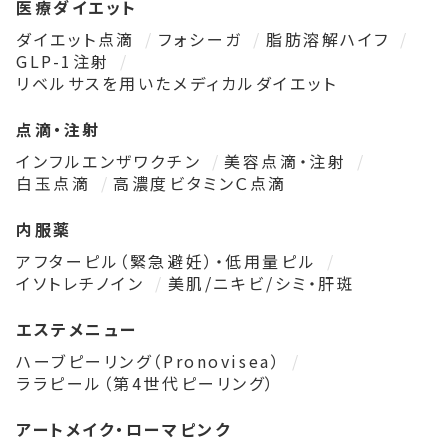
医療ダイエット
ダイエット点滴
フォシーガ
脂肪溶解ハイフ
GLP-1注射
リベルサスを用いたメディカルダイエット
点滴・注射
インフルエンザワクチン
美容点滴・注射
白玉点滴
高濃度ビタミンＣ点滴
内服薬
アフターピル（緊急避妊）・低用量ピル
イソトレチノイン
美肌/ニキビ/シミ・肝斑
エステメニュー
ハーブピーリング（Pronovisea）
ララピール（第4世代ピーリング）
アートメイク・ローマピンク