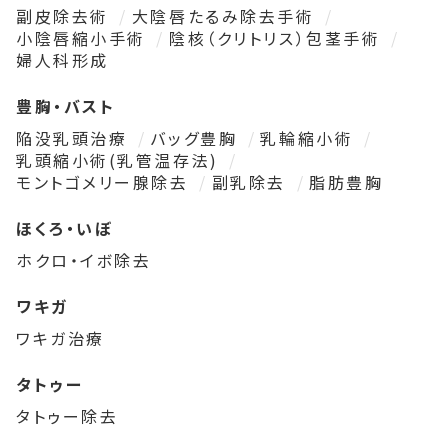
副皮除去術
大陰唇たるみ除去手術
小陰唇縮小手術
陰核（クリトリス）包茎手術
婦人科形成
豊胸・バスト
陥没乳頭治療
バッグ豊胸
乳輪縮小術
乳頭縮小術(乳管温存法)
モントゴメリー腺除去
副乳除去
脂肪豊胸
ほくろ・いぼ
ホクロ・イボ除去
ワキガ
ワキガ治療
タトゥー
タトゥー除去