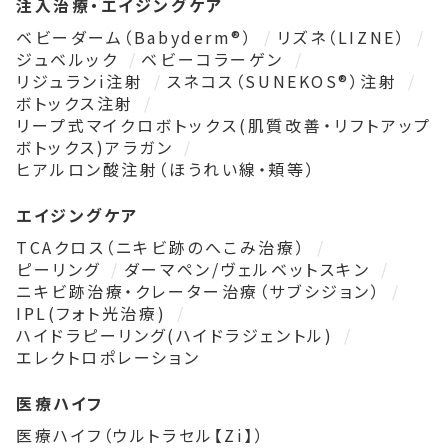
注入治療・エイジングケア
ベビーダーム（Babyderm®）
リズネ（LIZNE）
ジュベルック
ベビーコラーゲン
リジュランi注射
スネコス（SUNEKOS®）注射
ボトックス注射
リープ式マイクロボトックス(肌質改善・リフトアップ
ボトックス)アラガン
ヒアルロン酸注射（ほうれい線・頬等）
エイジングケア
TCAクロス（ニキビ跡のへこみ治療）
ピーリング
ダーマペン/ヴェルベットスキン
ニキビ跡治療・クレーター治療（サブシジョン）
IPL(フォト光治療)
ハイドラピーリング(ハイドラジェントル)
エレクトロポレーション
医療ハイフ
医療ハイフ（ウルトラセル【Zi】）