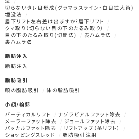
法
切らないタレ目形成(グラマラスライン・白目拡大術)
埋没法
眉下リフト左右差は出ますか?眉下リフト
クマ取り（切らない目の下のたるみ取り）
目の下のたるみ取り(切開法)
表ハムラ法
裏ハムラ法
脂肪注入
脂肪注入
脂肪吸引
顔の脂肪吸引
体の脂肪吸引
小顔/輪郭
バーティカルリフト
ナゾラビアルファット除去
メーラーファット除去
ジョールファット除去
バッカルファット除去
リフトアップ（糸リフト）
ショッピングスレッド
脂肪吸引注射