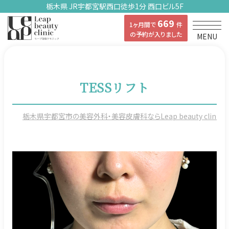
栃木県 JR宇都宮駅西口徒歩1分 西口ビル5F
669
1ヶ月間で
件
の予約が入りました
MENU
TESSリフト
栃木県宇都宮市の美容外科・美容皮膚科ならLeap beauty clinicの