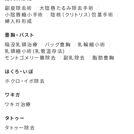
副皮除去術
大陰唇たるみ除去手術
小陰唇縮小手術
陰核（クリトリス）包茎手術
婦人科形成
豊胸・バスト
陥没乳頭治療
バッグ豊胸
乳輪縮小術
乳頭縮小術(乳管温存法)
モントゴメリー腺除去
副乳除去
脂肪豊胸
ほくろ・いぼ
ホクロ・イボ除去
ワキガ
ワキガ治療
タトゥー
タトゥー除去