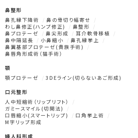
鼻整形
鼻孔縁下降術
鼻の骨切り幅寄せ
わし鼻修正(ハンプ修正)
鼻整形
鼻プロテーゼ
鼻尖形成
耳介軟骨移植
鼻中隔延長
小鼻縮小
鼻孔縁挙上
鼻翼基部プロテーゼ(貴族手術)
鼻唇角形成術（猫手術）
顎
顎プロテーゼ
3DEライン(切らないあご形成)
口元整形
人中短縮術（リップリフト）
ガミースマイル(切開法)
口唇縮小(スマートリップ)
口角挙上術
M字リップ形成
婦人科形成