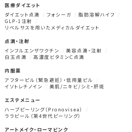
医療ダイエット
ダイエット点滴
フォシーガ
脂肪溶解ハイフ
GLP-1注射
リベルサスを用いたメディカルダイエット
点滴・注射
インフルエンザワクチン
美容点滴・注射
白玉点滴
高濃度ビタミンＣ点滴
内服薬
アフターピル（緊急避妊）・低用量ピル
イソトレチノイン
美肌/ニキビ/シミ・肝斑
エステメニュー
ハーブピーリング（Pronovisea）
ララピール（第4世代ピーリング）
アートメイク・ローマピンク