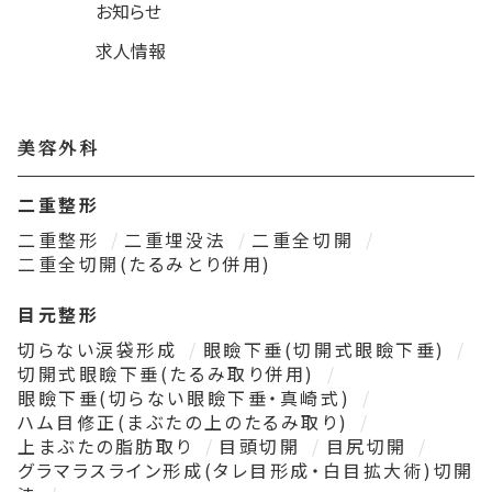
お知らせ
求人情報
美容外科
二重整形
二重整形
二重埋没法
二重全切開
二重全切開(たるみとり併用)
目元整形
切らない涙袋形成
眼瞼下垂(切開式眼瞼下垂)
切開式眼瞼下垂(たるみ取り併用)
眼瞼下垂(切らない眼瞼下垂・真崎式)
ハム目修正(まぶたの上のたるみ取り)
上まぶたの脂肪取り
目頭切開
目尻切開
グラマラスライン形成(タレ目形成・白目拡大術)切開