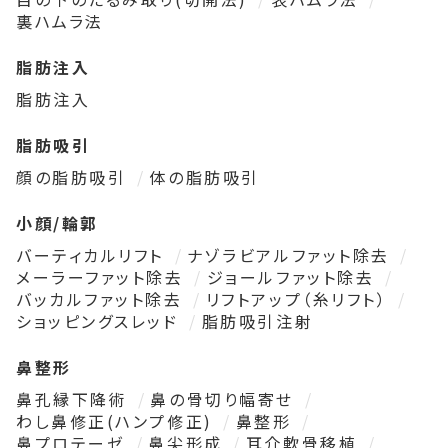
裏ハムラ法
脂肪注入
脂肪注入
脂肪吸引
顔の脂肪吸引
体の脂肪吸引
小顔/輪郭
バーティカルリフト
ナゾラビアルファット除去
メーラーファット除去
ジョールファット除去
バッカルファット除去
リフトアップ（糸リフト）
ショッピングスレッド
脂肪吸引注射
鼻整形
鼻孔縁下降術
鼻の骨切り幅寄せ
わし鼻修正(ハンプ修正)
鼻整形
鼻プロテーゼ
鼻尖形成
耳介軟骨移植