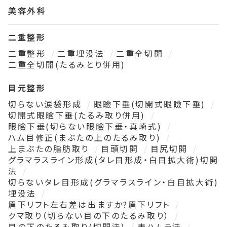
美容外科
二重整形
二重整形
二重埋没法
二重全切開
二重全切開(たるみとり併用)
目元整形
切らない涙袋形成
眼瞼下垂(切開式眼瞼下垂)
切開式眼瞼下垂(たるみ取り併用)
眼瞼下垂(切らない眼瞼下垂・真崎式)
ハム目修正(まぶたの上のたるみ取り)
上まぶたの脂肪取り
目頭切開
目尻切開
グラマラスライン形成(タレ目形成・白目拡大術)切開
法
切らないタレ目形成(グラマラスライン・白目拡大術)
埋没法
眉下リフト左右差は出ますか?眉下リフト
クマ取り（切らない目の下のたるみ取り）
目の下のたるみ取り(切開法)
表ハムラ法