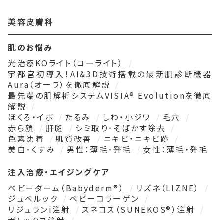
美容皮膚科
肌のお悩み
光治療KOライト（コーライト）
宇都宮初導入！AI&3D技術搭載の最新肌診断機器
Aura（オーラ）を徹底解説
最先端の肌解析システムVISIA® Evolutionを徹底
解説
ほくろ・イボ
たるみ
しわ・小ジワ
毛穴
赤ら顔
肝斑
シミ取り・そばかす除去
色素沈着
肌質改善
ニキビ・ニキビ跡
美白・くすみ
男性：薄毛・発毛
女性：薄毛・発毛
注入治療・エイジングケア
ベビーダーム（Babyderm®）
リズネ（LIZNE）
ジュベルック
ベビーコラーゲン
リジュランi注射
スネコス（SUNEKOS®）注射