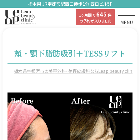
栃木県 JR宇都宮駅西口徒歩1分 西口ビル5F
645
1ヶ月間で
件
の予約が入りました
MENU
頬・顎下脂肪吸引＋TESSリフト
栃木県宇都宮市の美容外科・美容皮膚科ならLeap beauty clinicの