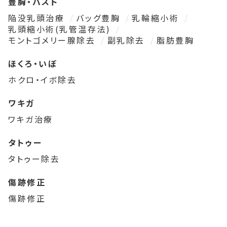
豊胸・バスト
陥没乳頭治療
バッグ豊胸
乳輪縮小術
乳頭縮小術(乳管温存法)
モントゴメリー腺除去
副乳除去
脂肪豊胸
ほくろ・いぼ
ホクロ・イボ除去
ワキガ
ワキガ治療
タトゥー
タトゥー除去
傷跡修正
傷跡修正