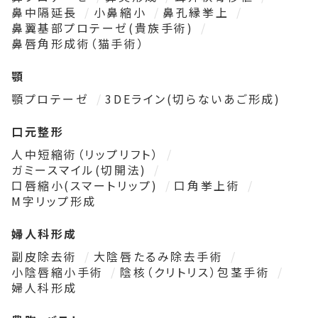
鼻中隔延長
小鼻縮小
鼻孔縁挙上
鼻翼基部プロテーゼ(貴族手術)
鼻唇角形成術（猫手術）
顎
顎プロテーゼ
3DEライン(切らないあご形成)
口元整形
人中短縮術（リップリフト）
ガミースマイル(切開法)
口唇縮小(スマートリップ)
口角挙上術
M字リップ形成
婦人科形成
副皮除去術
大陰唇たるみ除去手術
小陰唇縮小手術
陰核（クリトリス）包茎手術
婦人科形成