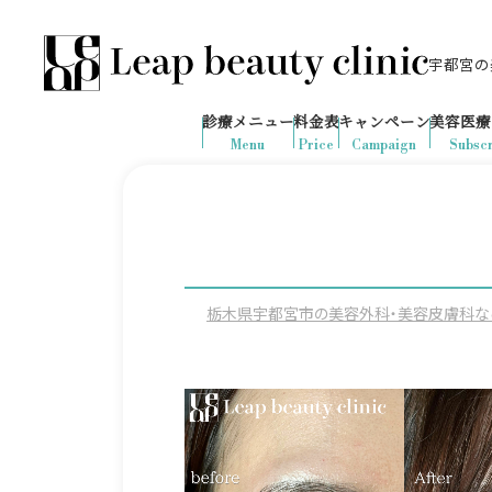
宇都宮の美
028-666-7103
655
1ヶ月間で
件
の予約が入りました
診療メニュー
料金表
キャンペーン
美容医療
診療時間：10:00-19:00
（土日祝日対応）
Menu
Price
Campaign
Subscr
栃木県宇都宮市の美容外科・美容皮膚科ならLeap 