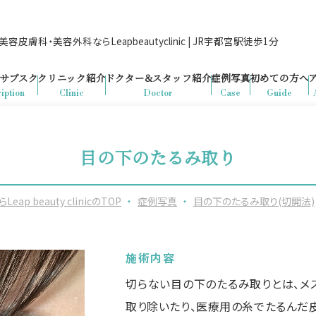
容皮膚科・美容外科ならLeapbeautyclinic | JR宇都宮駅徒歩1分
サブスク
クリニック紹介
ドクター&
スタッフ紹介
症例写真
初めての方へ
iption
Clinic
Doctor
Case
Guide
目の下のたるみ取り
beauty clinicのTOP
・
症例写真
・
目の下のたるみ取り(切開法)
施術内容
切らない目の下のたるみ取りとは、メ
取り除いたり、医療用の糸でたるんだ