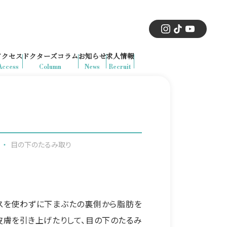
アクセス
ドクターズコラム
お知らせ
求人情報
Access
Column
News
Recruit
・
目の下のたるみ取り
スを使わずに下まぶたの裏側から脂肪を
皮膚を引き上げたりして、目の下のたるみ