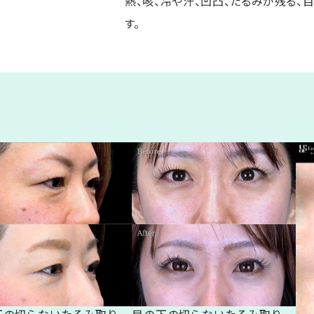
熱、咳、冷や汗、凹凸、たるみが残る、
す。