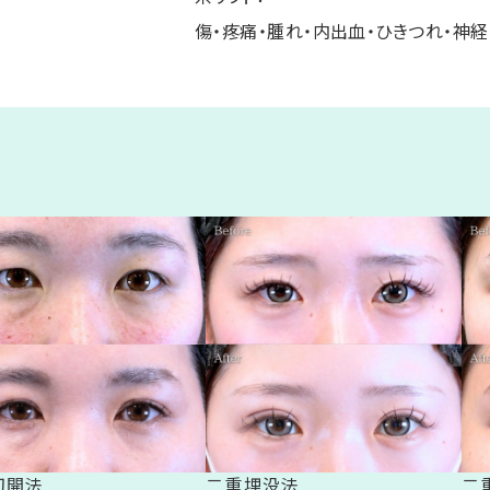
傷・疼痛・腫れ・内出血・ひきつれ・神
切開法
二重埋没法
二