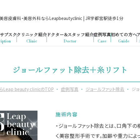
容皮膚科・美容外科ならLeapbeautyclinic | JR宇都宮駅徒歩1分
サブスク
クリニック紹介
ドクター&
スタッフ紹介
症例写真
初めての方へ
iption
Clinic
Doctor
Case
Guide
ジョールファット除去＋糸リフト
beauty clinicのTOP
・
症例写真
・
ジョールファット除去
・
ジョ
施術内容
・ジョールファット除去とは、口角下の
く美容整形手術です。加齢や重力によ