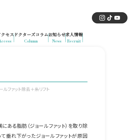
アクセス
ドクターズコラム
お知らせ
求人情報
Access
Column
News
Recruit
ールファット除去＋糸リフト
横にある脂肪（ジョールファット）を取り除
って垂れ下がったジョールファットが原因