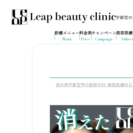
宇都宮の美
028-666-7103
638
1ヶ月間で
件
の予約が入りました
診療メニュー
料金表
キャンペーン
美容医療
診療時間：10:00-19:00
（土日祝日対応）
Menu
Price
Campaign
Subscr
栃木県宇都宮市の美容外科・美容皮膚科ならLeap 