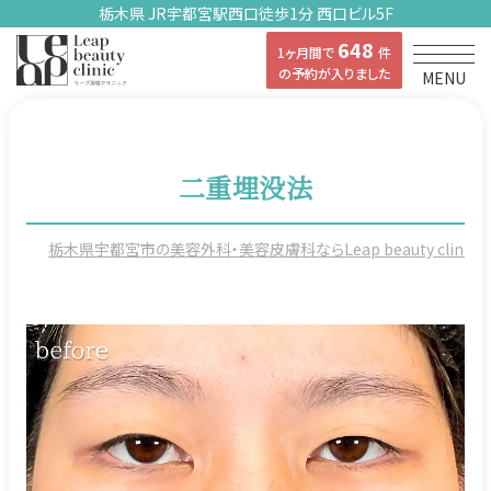
栃木県 JR宇都宮駅西口徒歩1分 西口ビル5F
648
1ヶ月間で
件
の予約が入りました
MENU
二重埋没法
栃木県宇都宮市の美容外科・美容皮膚科ならLeap beauty clinicの