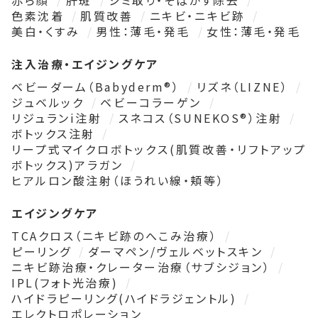
赤ら顔
肝斑
シミ取り・そばかす除去
色素沈着
肌質改善
ニキビ・ニキビ跡
美白・くすみ
男性：薄毛・発毛
女性：薄毛・発毛
注入治療・エイジングケア
ベビーダーム（Babyderm®）
リズネ（LIZNE）
ジュベルック
ベビーコラーゲン
リジュランi注射
スネコス（SUNEKOS®）注射
ボトックス注射
リープ式マイクロボトックス(肌質改善・リフトアップ
ボトックス)アラガン
ヒアルロン酸注射（ほうれい線・頬等）
エイジングケア
TCAクロス（ニキビ跡のへこみ治療）
ピーリング
ダーマペン/ヴェルベットスキン
ニキビ跡治療・クレーター治療（サブシジョン）
IPL(フォト光治療)
ハイドラピーリング(ハイドラジェントル)
エレクトロポレーション