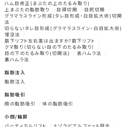
ハム目修正(まぶたの上のたるみ取り)
上まぶたの脂肪取り
目頭切開
目尻切開
グラマラスライン形成(タレ目形成・白目拡大術)切開
法
切らないタレ目形成(グラマラスライン・白目拡大術)
埋没法
眉下リフト左右差は出ますか?眉下リフト
クマ取り（切らない目の下のたるみ取り）
目の下のたるみ取り(切開法)
表ハムラ法
裏ハムラ法
脂肪注入
脂肪注入
脂肪吸引
顔の脂肪吸引
体の脂肪吸引
小顔/輪郭
バーティカルリフト
ナゾラビアルファット除去