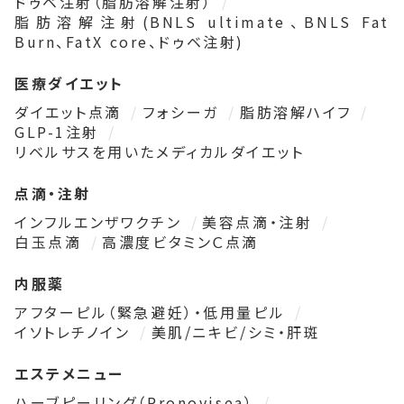
ドゥベ注射（脂肪溶解注射）
脂肪溶解注射(BNLS ultimate、BNLS Fat
Burn、FatX core、ドゥベ注射)
医療ダイエット
ダイエット点滴
フォシーガ
脂肪溶解ハイフ
GLP-1注射
リベルサスを用いたメディカルダイエット
点滴・注射
インフルエンザワクチン
美容点滴・注射
白玉点滴
高濃度ビタミンＣ点滴
内服薬
アフターピル（緊急避妊）・低用量ピル
イソトレチノイン
美肌/ニキビ/シミ・肝斑
エステメニュー
ハーブピーリング（Pronovisea）