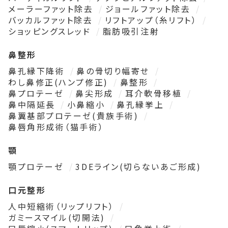
メーラーファット除去
ジョールファット除去
バッカルファット除去
リフトアップ（糸リフト）
ショッピングスレッド
脂肪吸引注射
鼻整形
鼻孔縁下降術
鼻の骨切り幅寄せ
わし鼻修正(ハンプ修正)
鼻整形
鼻プロテーゼ
鼻尖形成
耳介軟骨移植
鼻中隔延長
小鼻縮小
鼻孔縁挙上
鼻翼基部プロテーゼ(貴族手術)
鼻唇角形成術（猫手術）
顎
顎プロテーゼ
3DEライン(切らないあご形成)
口元整形
人中短縮術（リップリフト）
ガミースマイル(切開法)