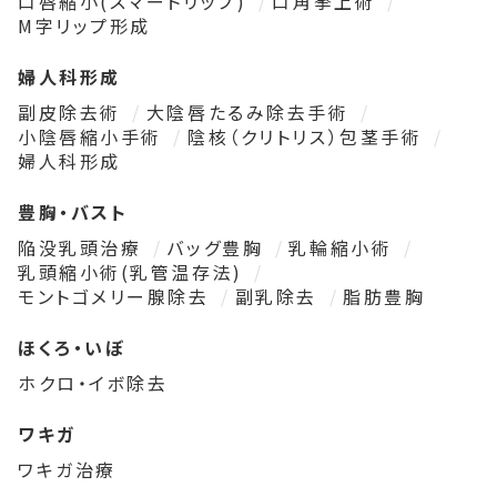
口唇縮小(スマートリップ)
口角挙上術
M字リップ形成
婦人科形成
副皮除去術
大陰唇たるみ除去手術
小陰唇縮小手術
陰核（クリトリス）包茎手術
婦人科形成
豊胸・バスト
陥没乳頭治療
バッグ豊胸
乳輪縮小術
乳頭縮小術(乳管温存法)
モントゴメリー腺除去
副乳除去
脂肪豊胸
ほくろ・いぼ
ホクロ・イボ除去
ワキガ
ワキガ治療