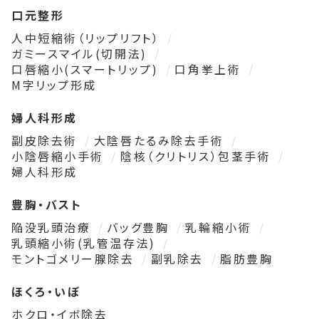
口元整形
人中短縮術（リップリフト）
ガミースマイル(切開法)
口唇縮小(スマートリップ)
口角挙上術
M字リップ形成
婦人科形成
副皮除去術
大陰唇たるみ除去手術
小陰唇縮小手術
陰核（クリトリス）包茎手術
婦人科形成
豊胸・バスト
陥没乳頭治療
バッグ豊胸
乳輪縮小術
乳頭縮小術(乳管温存法)
モントゴメリー腺除去
副乳除去
脂肪豊胸
ほくろ・いぼ
ホクロ・イボ除去