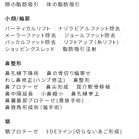
顔の脂肪吸引
体の脂肪吸引
小顔/輪郭
バーティカルリフト
ナゾラビアルファット除去
メーラーファット除去
ジョールファット除去
バッカルファット除去
リフトアップ（糸リフト）
ショッピングスレッド
脂肪吸引注射
鼻整形
鼻孔縁下降術
鼻の骨切り幅寄せ
わし鼻修正(ハンプ修正)
鼻整形
鼻プロテーゼ
鼻尖形成
耳介軟骨移植
鼻中隔延長
小鼻縮小
鼻孔縁挙上
鼻翼基部プロテーゼ(貴族手術)
鼻唇角形成術（猫手術）
顎
顎プロテーゼ
3DEライン(切らないあご形成)