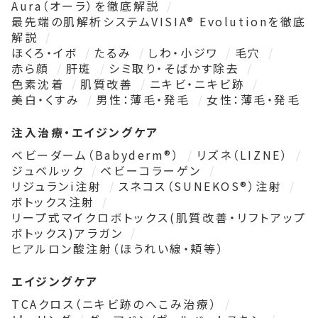
Aura（オーラ）を徹底解説
最先端の肌解析システムVISIA® Evolutionを徹底
解説
ほくろ・イボ
たるみ
しわ・小ジワ
毛穴
赤ら顔
肝斑
シミ取り・そばかす除去
色素沈着
肌質改善
ニキビ・ニキビ跡
美白・くすみ
男性：薄毛・発毛
女性：薄毛・発毛
注入治療・エイジングケア
ベビーダーム（Babyderm®）
リズネ（LIZNE）
ジュベルック
ベビーコラーゲン
リジュランi注射
スネコス（SUNEKOS®）注射
ボトックス注射
リープ式マイクロボトックス(肌質改善・リフトアップ
ボトックス)アラガン
ヒアルロン酸注射（ほうれい線・頬等）
エイジングケア
TCAクロス（ニキビ跡のへこみ治療）