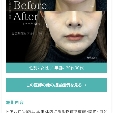
性別：
女性
年齢：
20代
30代
この医師の他の担当症例を見る →
施術内容
ヒアルロン酸は、本来体内にある物質で皮膚・関節・目と