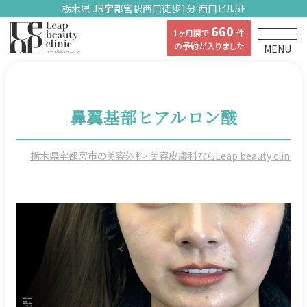
栃木県 JR宇都宮駅西口徒歩1分 西口ビル5F
660
1ヶ月間で
件
の予約が入りました
MENU
鼻翼基部ヒアルロン酸
栃木県宇都宮市の美容外科・美容皮膚科ならLeap beauty clinicの