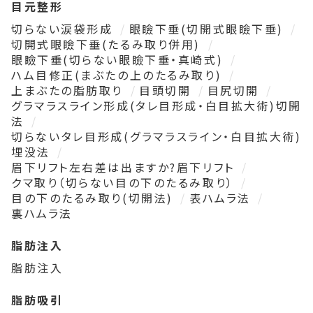
目元整形
切らない涙袋形成
眼瞼下垂(切開式眼瞼下垂)
切開式眼瞼下垂(たるみ取り併用)
眼瞼下垂(切らない眼瞼下垂・真崎式)
ハム目修正(まぶたの上のたるみ取り)
上まぶたの脂肪取り
目頭切開
目尻切開
グラマラスライン形成(タレ目形成・白目拡大術)切開
法
切らないタレ目形成(グラマラスライン・白目拡大術)
埋没法
眉下リフト左右差は出ますか?眉下リフト
クマ取り（切らない目の下のたるみ取り）
目の下のたるみ取り(切開法)
表ハムラ法
裏ハムラ法
脂肪注入
脂肪注入
脂肪吸引