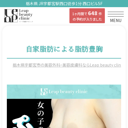
栃木県 JR宇都宮駅西口徒歩1分 西口ビル5F
648
1ヶ月間で
件
の予約が入りました
MENU
自家脂肪による脂肪豊胸
栃木県宇都宮市の美容外科・美容皮膚科ならLeap beauty clinicの