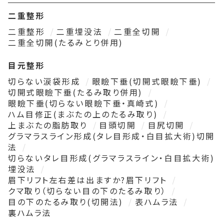
二重整形
二重整形
二重埋没法
二重全切開
二重全切開(たるみとり併用)
目元整形
切らない涙袋形成
眼瞼下垂(切開式眼瞼下垂)
切開式眼瞼下垂(たるみ取り併用)
眼瞼下垂(切らない眼瞼下垂・真崎式)
ハム目修正(まぶたの上のたるみ取り)
上まぶたの脂肪取り
目頭切開
目尻切開
グラマラスライン形成(タレ目形成・白目拡大術)切開
法
切らないタレ目形成(グラマラスライン・白目拡大術)
埋没法
眉下リフト左右差は出ますか?眉下リフト
クマ取り（切らない目の下のたるみ取り）
目の下のたるみ取り(切開法)
表ハムラ法
裏ハムラ法