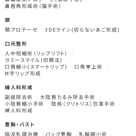
鼻唇角形成術（猫手術）
顎
顎プロテーゼ
3DEライン(切らないあご形成)
口元整形
人中短縮術（リップリフト）
ガミースマイル(切開法)
口唇縮小(スマートリップ)
口角挙上術
M字リップ形成
婦人科形成
副皮除去術
大陰唇たるみ除去手術
小陰唇縮小手術
陰核（クリトリス）包茎手術
婦人科形成
豊胸・バスト
陥没乳頭治療
バッグ豊胸
乳輪縮小術