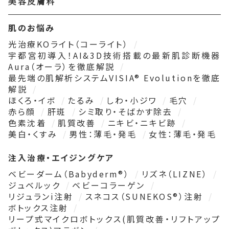
美容皮膚科
肌のお悩み
光治療KOライト（コーライト）
宇都宮初導入！AI&3D技術搭載の最新肌診断機器
Aura（オーラ）を徹底解説
最先端の肌解析システムVISIA® Evolutionを徹底
解説
ほくろ・イボ
たるみ
しわ・小ジワ
毛穴
赤ら顔
肝斑
シミ取り・そばかす除去
色素沈着
肌質改善
ニキビ・ニキビ跡
美白・くすみ
男性：薄毛・発毛
女性：薄毛・発毛
注入治療・エイジングケア
ベビーダーム（Babyderm®）
リズネ（LIZNE）
ジュベルック
ベビーコラーゲン
リジュランi注射
スネコス（SUNEKOS®）注射
ボトックス注射
リープ式マイクロボトックス(肌質改善・リフトアップ