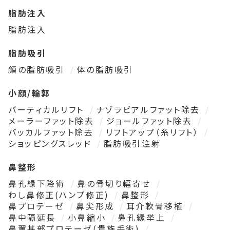
脂肪注入
脂肪注入
脂肪吸引
顔の脂肪吸引
体の脂肪吸引
小顔/輪郭
バーティカルリフト
ナゾラビアルファット除去
メーラーファット除去
ジョールファット除去
バッカルファット除去
リフトアップ（糸リフト）
ショッピングスレッド
脂肪吸引注射
鼻整形
鼻孔縁下降術
鼻の骨切り幅寄せ
わし鼻修正(ハンプ修正)
鼻整形
鼻プロテーゼ
鼻尖形成
耳介軟骨移植
鼻中隔延長
小鼻縮小
鼻孔縁挙上
鼻翼基部プロテーゼ(貴族手術)