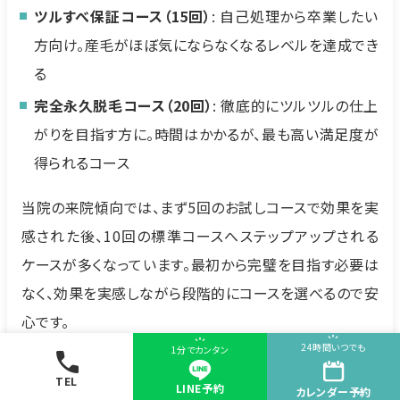
ツルすべ保証コース（15回）
: 自己処理から卒業したい
方向け。産毛がほぼ気にならなくなるレベルを達成でき
る
完全永久脱毛コース（20回）
: 徹底的にツルツルの仕上
がりを目指す方に。時間はかかるが、最も高い満足度が
得られるコース
当院の来院傾向では、まず5回のお試しコースで効果を実
感された後、10回の標準コースへステップアップされる
ケースが多くなっています。最初から完璧を目指す必要は
なく、効果を実感しながら段階的にコースを選べるので安
心です。
24時間いつでも
1分でカンタン
毛周期と顔脱毛の効果
TEL
LINE予約
カレンダー
予約