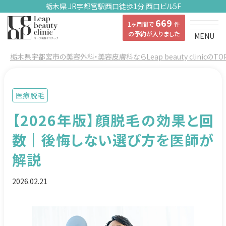
栃木県 JR宇都宮駅西口徒歩1分 西口ビル5F
669
1ヶ月間で
件
の予約が入りました
MENU
栃木県宇都宮市の美容外科・美容皮膚科ならLeap beauty clinicのTO
医療脱毛
【2026年版】顔脱毛の効果と回
数｜後悔しない選び方を医師が
解説
2026.02.21