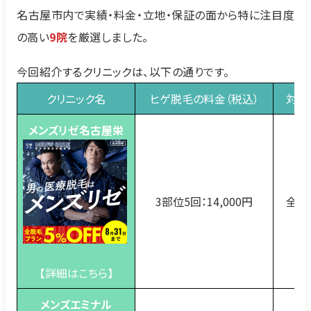
名古屋市内で実績・料金・立地・保証の面から特に注目度
の高い
9院
を厳選しました。
今回紹介するクリニックは、以下の通りです。
クリニック
名
ヒゲ脱毛の料金（税込）
対応
メンズリゼ名古屋栄
3部位5回：14,000円
全国
【詳細はこちら】
メンズエミナル