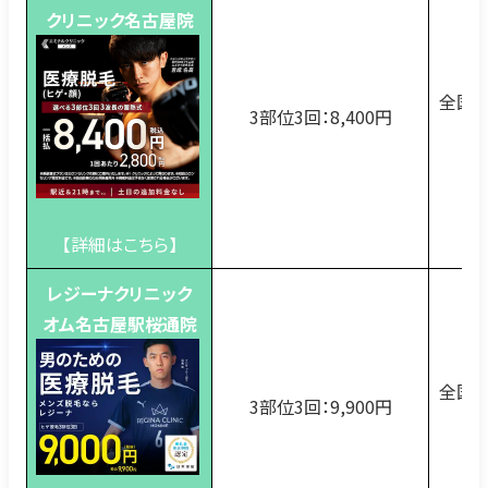
クリニック名古屋院
全国8
3部位3回：8,400円
【詳細はこちら】
レジーナクリニック
オム名古屋駅桜通院
全国2
3部位3回：9,900円