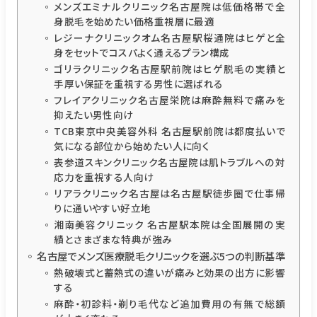
メンズエミナルクリニック名古屋院は低価格帯で全
身脱毛を始めたい価格重視層に最適
レジーナクリニックオム名古屋駅桜通院はヒゲと全
身をセットでコスパよく通えるプラン構成
ゴリラクリニック名古屋駅前院はヒゲ脱毛の実績と
手厚い保証を重視する男性に選ばれる
フレイアクリニック名古屋栄院は麻酔無料で痛みを
抑えたい男性向け
TCB東京中央美容外科 名古屋駅前院は都度払いで
気になる部位から始めたい人に向く
表参道スキンクリニック名古屋院は肌トラブルへの対
応力を重視する人向け
リアラクリニック名古屋は名古屋駅徒歩圏で仕事帰
りに通いやすい好立地
湘南美容クリニック 名古屋駅本院は全国展開の実
績とさまざまな特典が強み
名古屋でメンズ医療脱毛クリニックを選ぶ5つの判断基準
熱破壊式と蓄熱式の違いが痛みと効果の出方に影響
する
麻酔・初診料・剃り毛代など追加費用の有無で総額