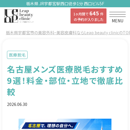
栃木県 JR宇都宮駅西口徒歩1分 西口ビル5F
645
1ヶ月間で
件
の予約が入りました
MENU
栃木県宇都宮市の美容外科・美容皮膚科ならLeap beauty clinicのTO
医療脱毛
名古屋メンズ医療脱毛おすすめ
9選！料金・部位・立地で徹底比
較
2026.06.30