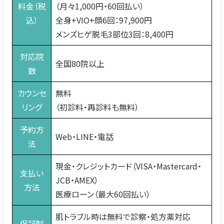
料金（税
（月々1,000円・60回払い）
込）
全身+VIO+顔6回：97,900円
メンズヒゲ脱毛3部位3回：8,400円
対応院
全国80院以上
数
カウンセ
無料
リング
（初診料・再診料も無料）
予約方
Web・LINE・電話
法
現金・クレジットカード（VISA・Mastercard・
支払い
JCB・AMEX）
方法
医療ローン（最大60回払い）
肌トラブル時は無料で診察・処方薬対応
保証制