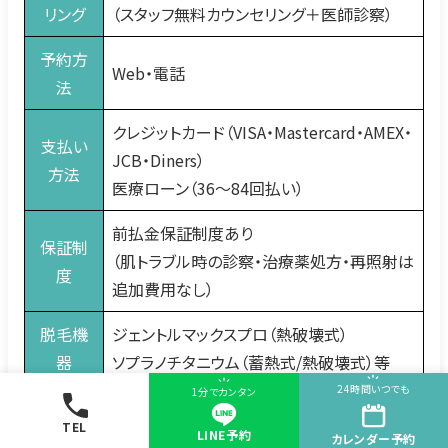
リング
（スタッフ無料カウンセリング＋医師診察）
予約方
Web・電話
法
クレジットカード（VISA・Mastercard・AMEX・
支払い
JCB・Diners）
方法
医療ローン（36〜84回払い）
前払金保証制度あり
保証制
（肌トラブル時の診察・治療薬処方・再照射は
度
追加費用なし）
脱毛機
ジェントルマックスプロ（熱破壊式）
器
ソプラノチタニウム（蓄熱式/熱破壊式）等
24時間いつでも
1分でカンタン
TEL
ゴリラクリニック名古屋駅前院はヒゲ脱毛の実
LINE予約
カレンダー
予約