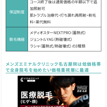
コース終了後は通常価格の半額以下で追
加照射可
保証制度
肌トラブル治療代・打ち漏れ再照射・剃毛
料・薬代無料
メディオスターNEXTPRO（蓄熱式）
脱毛機器
ジェントルYAG（熱破壊式）
ラシャ（蓄熱式/熱破壊式）の3種類
メンズエミナルクリニック名古屋院は低価格帯
で全身脱毛を始めたい価格重視層に最適