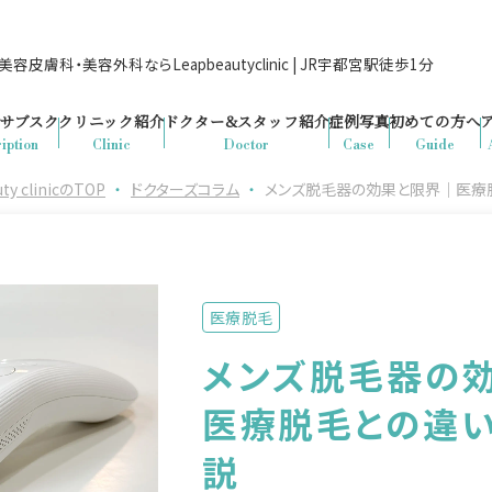
容皮膚科・美容外科ならLeapbeautyclinic | JR宇都宮駅徒歩1分
サブスク
クリニック紹介
ドクター&
スタッフ紹介
症例写真
初めての方へ
iption
Clinic
Doctor
Case
Guide
clinicのTOP
・
ドクターズコラム
・
メンズ脱毛器の効果と限界｜医療
医療脱毛
メンズ脱毛器の
医療脱毛との違
説