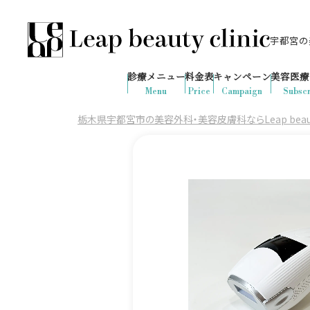
宇都宮の美
028-666-7103
646
1ヶ月間で
件
の予約が入りました
診療メニュー
料金表
キャンペーン
美容医療
診療時間：10:00-19:00
（土日祝日対応）
Menu
Price
Campaign
Subscr
栃木県宇都宮市の美容外科・美容皮膚科ならLeap beauty 