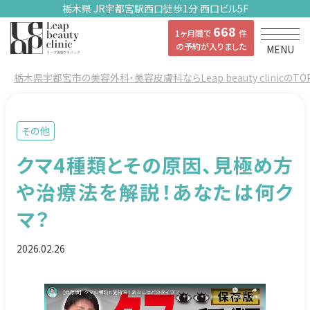
栃木県 JR宇都宮駅西口徒歩1分 西口ビル5F
668
1ヶ月間で
件
の予約が入りました
MENU
栃木県宇都宮市の美容外科・美容皮膚科ならLeap beauty clinicのTO
その他
クマ4種類とその原因、見極め方
や治療法を解説！あなたは何ク
マ？
2026.02.26