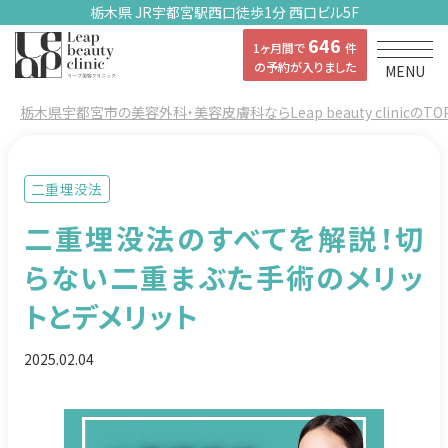
栃木県 JR宇都宮駅西口徒歩1分 西口ビル5F
646
1ヶ月間で
件
の予約が入りました
MENU
栃木県宇都宮市の美容外科・美容皮膚科ならLeap beauty clinicのTO
二重埋没法
二重埋没法のすべてを解説！切
らない二重まぶた手術のメリッ
トとデメリット
2025.02.04