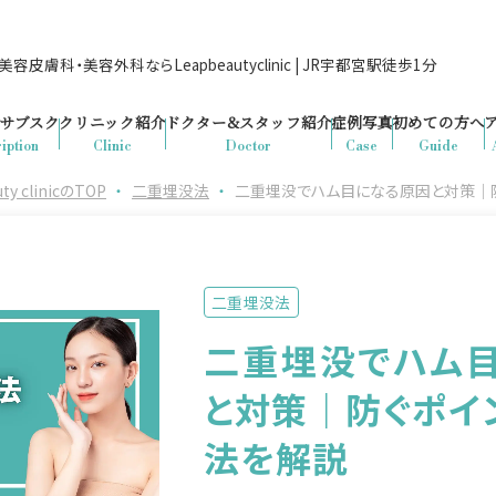
容皮膚科・美容外科ならLeapbeautyclinic | JR宇都宮駅徒歩1分
サブスク
クリニック紹介
ドクター&
スタッフ紹介
症例写真
初めての方へ
iption
Clinic
Doctor
Case
Guide
clinicのTOP
・
二重埋没法
・
二重埋没でハム目になる原因と対策｜
二重埋没法
二重埋没でハム
と対策｜防ぐポイ
法を解説