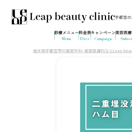
宇都宮の美
028-666-7103
645
1ヶ月間で
件
の予約が入りました
診療メニュー
料金表
キャンペーン
美容医療
診療時間：10:00-19:00
（土日祝日対応）
Menu
Price
Campaign
Subscr
栃木県宇都宮市の美容外科・美容皮膚科ならLeap beauty 