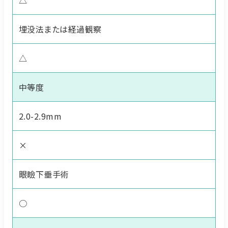
△
埋没法または経過観察
△
中等度
2.0-2.9mm
×
眼瞼下垂手術
○