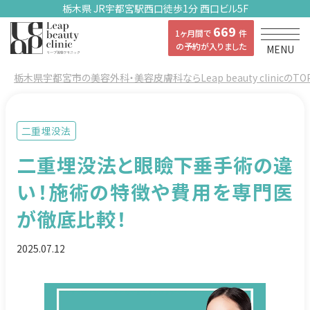
栃木県 JR宇都宮駅西口徒歩1分 西口ビル5F
669
1ヶ月間で
件
の予約が入りました
MENU
栃木県宇都宮市の美容外科・美容皮膚科ならLeap beauty clinicのTO
二重埋没法
二重埋没法と眼瞼下垂手術の違
い！施術の特徴や費用を専門医
が徹底比較！
2025.07.12