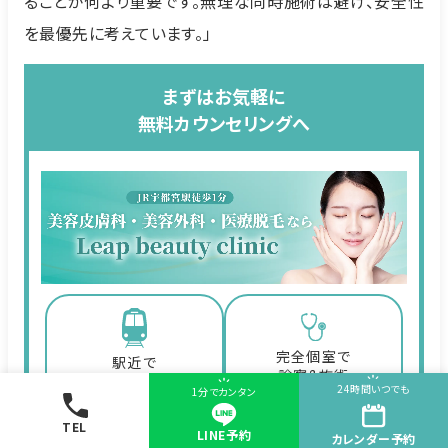
ることが何より重要です。無理な同時施術は避け、安全性
を最優先に考えています。」
まずはお気軽に
無料カウンセリングへ
完全個室で
駅近で
診察&施術
通いやすい
24時間いつでも
1分でカンタン
TEL
LINE予約
カレンダー
予約