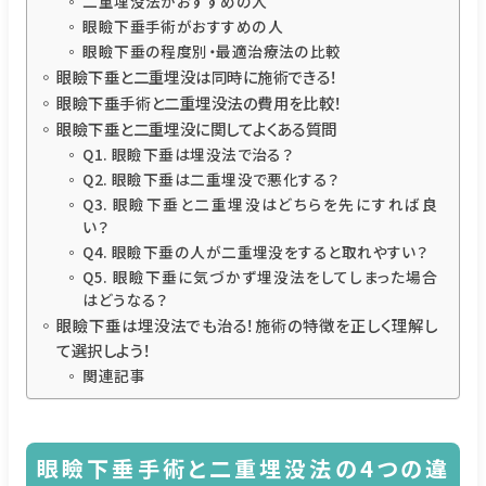
二重埋没法がおすすめの人
眼瞼下垂手術がおすすめの人
眼瞼下垂の程度別・最適治療法の比較
眼瞼下垂と二重埋没は同時に施術できる！
眼瞼下垂手術と二重埋没法の費用を比較！
眼瞼下垂と二重埋没に関してよくある質問
Q1. 眼瞼下垂は埋没法で治る？
Q2. 眼瞼下垂は二重埋没で悪化する？
Q3. 眼瞼下垂と二重埋没はどちらを先にすれば良
い？
Q4. 眼瞼下垂の人が二重埋没をすると取れやすい？
Q5. 眼瞼下垂に気づかず埋没法をしてしまった場合
はどうなる？
眼瞼下垂は埋没法でも治る！施術の特徴を正しく理解し
て選択しよう！
関連記事
眼瞼下垂手術と二重埋没法の4つの違