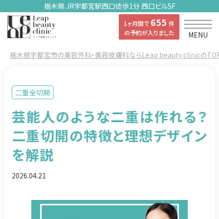
栃木県 JR宇都宮駅西口徒歩1分 西口ビル5F
655
1ヶ月間で
件
の予約が入りました
MENU
栃木県宇都宮市の美容外科・美容皮膚科ならLeap beauty clinicのTO
二重全切開
芸能人のような二重は作れる？
二重切開の特徴と理想デザイン
を解説
2026.04.21