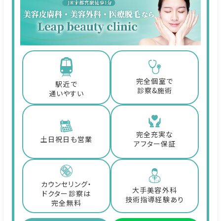
完全個室で
駅近で
診察&施術
通いやすい
完全充実な
土日祝日も営業
アフター保証
カウンセリング・
大手美容外科
ドクター診察は
技術指導経験あり
完全無料