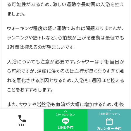
る可能性があるため、激しい運動や長時間の入浴を控え
ましょう。
ウォーキング程度の軽い運動であれば問題ありませんが、
ランニングや筋トレなど、心拍数が上がる運動は最低でも
1週間は控えるのが望ましいです。
入浴についても注意が必要です。シャワーは手術当日か
ら可能ですが、湯船に浸かるのは血行が良くなりすぎて腫
れを悪化させる原因となるため、入浴も1週間ほど控える
ことをおすすめします。
また、サウナや岩盤浴も血流が大幅に増加するため、術後
2週間程度は避けたほうがよいでしょう。
24時間いつでも
1分でカンタン
二重埋没法のダウンタイムを短縮！仕事復帰を早めるコ
TEL
LINE予約
カレンダー
予約