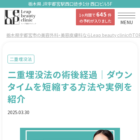
栃木県 JR宇都宮駅西口徒歩1分 西口ビル5F
645
1ヶ月間で
件
の予約が入りました
MENU
栃木県宇都宮市の美容外科・美容皮膚科ならLeap beauty clinicのTO
二重埋没法
二重埋没法の術後経過｜ダウン
タイムを短縮する方法や実例を
紹介
2025.03.30