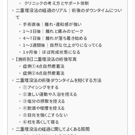
クリニックの考え方とサポート体制
二重埋没法の経過のリアル｜術後のダウンタイムについ
て
手術直後｜腫れ・違和感が強い
1～3日後｜腫れと痛みのピーク
4～7日後｜腫れが落ち着き始める
1～2週間後｜自然な仕上がりになってくる
1ヶ月後｜ほぼ完成状態になる
【施術別】二重埋没法の術後写真
症例①4点自然癒着法
症例②6点自然癒着法
二重埋没法の術後ダウンタイムを短くする方法
①アイシングをする
②激しい運動や入浴を控える
③塩分の摂取を控える
④飲酒や喫煙を控える
⑤目元を強くこすらない
⑥枕を高くして寝る
二重埋没法の経過に関してよくある質問