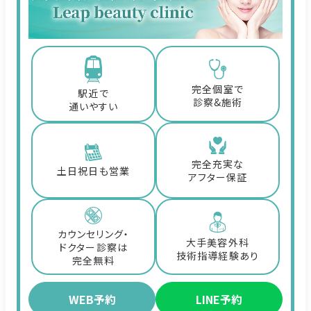
完全個室で
駅近で
診察&施術
通いやすい
完全充実な
土日祝日も営業
アフター保証
カウンセリング・
大手美容外科
ドクター診察は
技術指導経験あり
完全無料
WEB予約
LINE予約