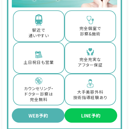
完全個室で
駅近で
診察&施術
通いやすい
完全充実な
土日祝日も営業
アフター保証
カウンセリング・
大手美容外科
ドクター診察は
技術指導経験あり
完全無料
WEB予約
LINE予約