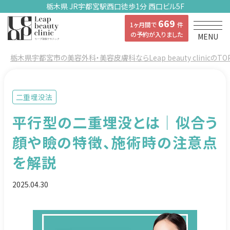
栃木県 JR宇都宮駅西口徒歩1分 西口ビル5F
669
1ヶ月間で
件
の予約が入りました
MENU
栃木県宇都宮市の美容外科・美容皮膚科ならLeap beauty clinicのTO
二重埋没法
平行型の二重埋没とは｜似合う
顔や瞼の特徴、施術時の注意点
を解説
2025.04.30