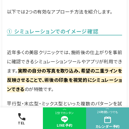
以下では2つの有効なアプローチ方法を紹介します。
① シミュレーションでのイメージ確認
近年多くの美容クリニックでは、施術後の仕上がりを事前
に確認できるシミュレーションツールやアプリが利用でき
ます。
実際の自分の写真を取り込み、希望の二重ラインを
反映させることで、術後の印象を視覚的にシミュレーショ
ンできる
のが特徴です。
平行型・末広型・ミックス型といった複数のパターンを試
し、比較しながら自分に最も似合うスタイルを見極めるこ
24時間いつでも
1分でカンタン
とができるため、完成イメージと完成後のズレを防ぎやす
TEL
LINE予約
カレンダー
予約