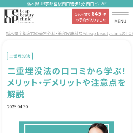
栃木県 JR宇都宮駅西口徒歩1分 西口ビル5F
645
1ヶ月間で
件
の予約が入りました
MENU
栃木県宇都宮市の美容外科・美容皮膚科ならLeap beauty clinicのTO
二重埋没法
二重埋没法の口コミから学ぶ！
メリット・デメリットや注意点を
解説
2025.04.30