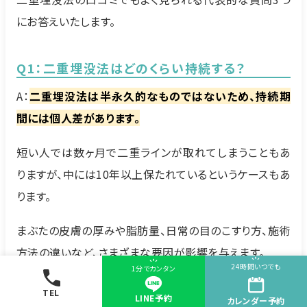
にお答えいたします。
Q1：二重埋没法はどのくらい持続する？
A：
二重埋没法は半永久的なものではないため、持続期
間には個人差があります。
短い人では数ヶ月で二重ラインが取れてしまうこともあ
りますが、中には10年以上保たれているというケースもあ
ります。
まぶたの皮膚の厚みや脂肪量、日常の目のこすり方、施術
方法の違いなど、さまざまな要因が影響を与えます。
24時間いつでも
1分でカンタン
たとえば、まぶたが厚めの方や、頻繁に目をこする習慣が
TEL
LINE予約
カレンダー
予約