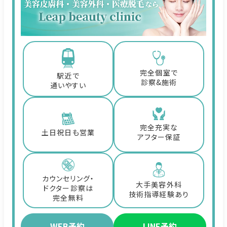
完全個室で
駅近で
診察&施術
通いやすい
完全充実な
土日祝日も営業
アフター保証
カウンセリング・
大手美容外科
ドクター診察は
技術指導経験あり
完全無料
WEB予約
LINE予約