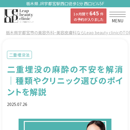
栃木県 JR宇都宮駅西口徒歩1分 西口ビル5F
645
1ヶ月間で
件
の予約が入りました
MENU
栃木県宇都宮市の美容外科・美容皮膚科ならLeap beauty clinicのTO
二重埋没法
二重埋没の麻酔の不安を解消
｜種類やクリニック選びのポイ
ントを解説
2025.07.26