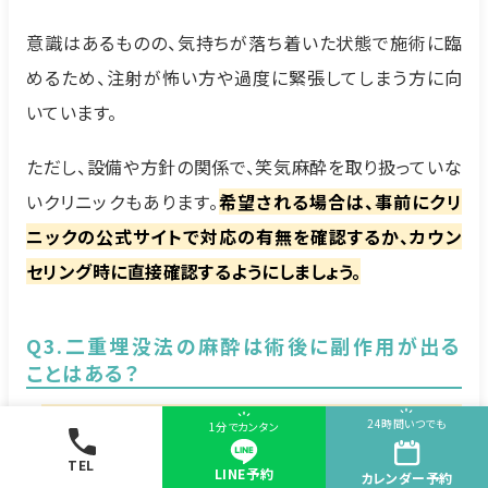
意識はあるものの、気持ちが落ち着いた状態で施術に臨
めるため、注射が怖い方や過度に緊張してしまう方に向
いています。
ただし、設備や方針の関係で、笑気麻酔を取り扱っていな
いクリニックもあります。
希望される場合は、事前にクリ
ニックの公式サイトで対応の有無を確認するか、カウン
セリング時に直接確認するようにしましょう。
Q3.二重埋没法の麻酔は術後に副作用が出る
ことはある？
A.
局所麻酔は安全性が高く、術後に重い副作用が出るこ
24時間いつでも
1分でカンタン
とは非常にまれです。
TEL
LINE予約
カレンダー
予約