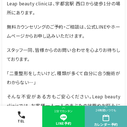
Leap beauty clinicは、宇都宮駅 西口から徒歩1分の場
所にあります。
無料カウンセリングのご予約・ご相談は、公式LINEやホー
ムページからお申し込みいただけます。
スタッフ一同、皆様からのお問い合わせを心よりお待ちし
ております。
「二重整形をしたいけど、種類が多くて自分に合う施術が
わからない…」
そんな不安がある方もご安心ください。Leap beauty
clinicでは、お客様一人一人のまぶたの状態やお悩みに
24時間いつでも
1分でカンタン
合わせ、豊富な実績を踏まえた医師の診察のもと、最適な
TEL
施術をご提案します。また施術に合わせ、得られる効果や
LINE予約
カレンダー
予約