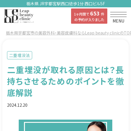
栃木県 JR宇都宮駅西口徒歩1分 西口ビル5F
653
1ヶ月間で
件
の予約が入りました
MENU
栃木県宇都宮市の美容外科・美容皮膚科ならLeap beauty clinicのTO
二重埋没法
二重埋没が取れる原因とは？長
持ちさせるためのポイントを徹
底解説
2024.12.20