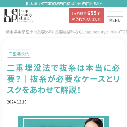
栃木県 JR宇都宮駅西口徒歩1分 西口ビル5F
655
1ヶ月間で
件
の予約が入りました
MENU
栃木県宇都宮市の美容外科・美容皮膚科ならLeap beauty clinicのTO
二重埋没法
二重埋没法で抜糸は本当に必
要？｜抜糸が必要なケースとリ
スクをあわせて解説！
2024.12.10