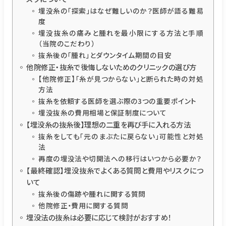
埋没糸の「探索」はなぜ難しいのか？医師が語る難易
度
埋没抜糸の痛みと腫れを最小限にする方法と手順
（当院のこだわり）
抜糸後の「腫れ」とダウンタイム期間の目安
他院修正・抜糸で後悔しないためのクリニックの選び方
【他院修正】「糸が見つからない」と断られた時の対処
方法
抜糸を依頼する医師を選ぶ際の3つの重要ポイント
埋没抜糸の費用相場と保証制度について
【埋没糸の抜糸後】理想の二重を再び手に入れる方法
抜糸をしても「元のまぶたに戻らない」可能性と対処
法
再度の埋没法や切開法への移行はいつから必要か？
【最終確認】埋没抜糸でよくある質問と費用やリスクにつ
いて
抜糸後の傷跡や腫れに関する質問
他院修正・費用に関する質問
埋没法の抜糸は必要に応じて検討がおすすめ！