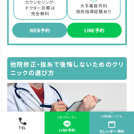
カウンセリング・
大手美容外科
ドクター診察は
技術指導経験あり
完全無料
WEB予約
LINE予約
他院修正・抜糸で後悔しないためのクリ
ニックの選び方
24時間いつでも
1分でカンタン
TEL
LINE予約
カレンダー
予約