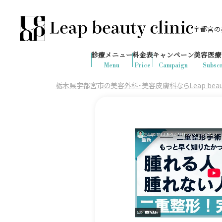
宇都宮の美
028-666-7103
655
1ヶ月間で
件
の予約が入りました
診療メニュー
料金表
キャンペーン
美容医療
診療時間：10:00-19:00
（土日祝日対応）
Menu
Price
Campaign
Subscr
栃木県宇都宮市の美容外科・美容皮膚科ならLeap beauty 