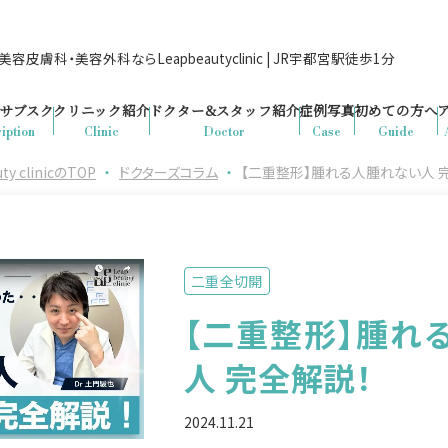
容皮膚科・美容外科ならLeapbeautyclinic | JR宇都宮駅徒歩1分
サブスク
クリニック紹介
ドクター&
スタッフ紹介
症例写真
初めての方へ
iption
Clinic
Doctor
Case
Guide
clinicのTOP
・
ドクターズコラム
・
【二重整形】腫れる人腫れない人 
二重全切開
【二重整形】腫れ
人 完全解説！
2024.11.21