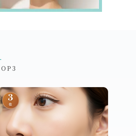
u
OP3
3
位