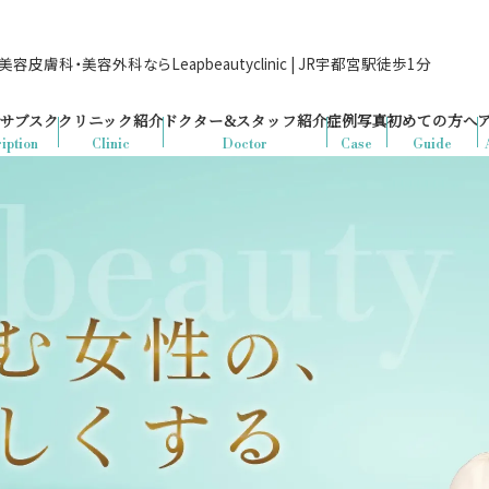
容皮膚科・美容外科ならLeapbeautyclinic | JR宇都宮駅徒歩1分
サブスク
クリニック紹介
ドクター&
スタッフ紹介
症例写真
初めての方へ
iption
Clinic
Doctor
Case
Guide