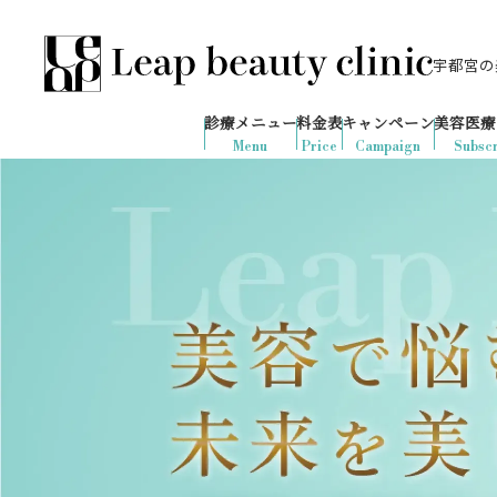
宇都宮の美
028-666-7103
636
1ヶ月間で
件
の予約が入りました
診療メニュー
料金表
キャンペーン
美容医療
診療時間：10:00-19:00
（土日祝日対応）
Menu
Price
Campaign
Subscr