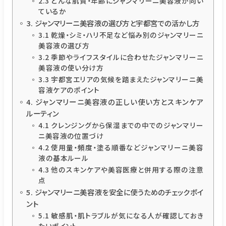
2.3 どんな肌質・年齢にジャンマリーニ美容液が向い
ているか
3. ジャンマリーニ美容液の選び方と宇都宮での活かし方
3.1 乾燥・シミ・ハリ不足など悩み別のジャンマリーニ
美容液の選び方
3.2 季節やライフスタイルに合わせたジャンマリーニ
美容液の使い分け方
3.3 宇都宮エリアの気候を踏まえたジャンマリーニ美
容液ケアのポイント
4. ジャンマリーニ美容液の正しい使い方とスキンケア
ルーティン
4.1 クレンジングから保湿までの中でのジャンマリー
ニ美容液の位置づけ
4.2 使用量・頻度・塗る順番などジャンマリーニ美容
液の基本ルール
4.3 他のスキンケアや美容医療と併用する際の注意
点
5. ジャンマリーニ美容液を安全に使うためのチェックポイ
ント
5.1 敏感肌・肌トラブルが気になる人が確認しておき
たいポイント