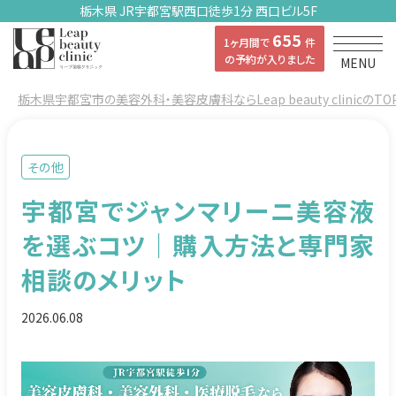
栃木県 JR宇都宮駅西口徒歩1分 西口ビル5F
655
1ヶ月間で
件
の予約が入りました
MENU
栃木県宇都宮市の美容外科・美容皮膚科ならLeap beauty clinicのTO
その他
宇都宮でジャンマリーニ美容液
を選ぶコツ｜購入方法と専門家
相談のメリット
2026.06.08