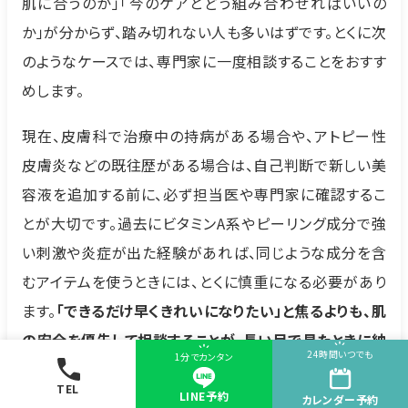
肌に合うのか」「今のケアとどう組み合わせればいいの
か」が分からず、踏み切れない人も多いはずです。とくに次
のようなケースでは、専門家に一度相談することをおすす
めします。
現在、皮膚科で治療中の持病がある場合や、アトピー性
皮膚炎などの既往歴がある場合は、自己判断で新しい美
容液を追加する前に、必ず担当医や専門家に確認するこ
とが大切です。過去にビタミンA系やピーリング成分で強
い刺激や炎症が出た経験があれば、同じような成分を含
むアイテムを使うときには、とくに慎重になる必要があり
ます。
「できるだけ早くきれいになりたい」と焦るよりも、肌
の安全を優先して相談することが、長い目で見たときに納
24時間いつでも
1分でカンタン
得のいく結果につながりやすい
といえます。
TEL
LINE予約
カレンダー
予約