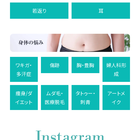
若返り
耳
ワキガ・
傷跡
胸・豊胸
婦人科形
多汗症
成
痩身/ダ
ムダ毛・
タトゥー・
アートメ
イエット
医療脱毛
刺青
イク
Instagram