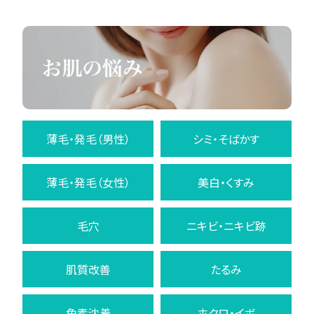
薄毛・発毛（男性）
シミ・そばかす
薄毛・発毛（女性）
美白・くすみ
毛穴
ニキビ・ニキビ跡
肌質改善
たるみ
色素沈着
ホクロ・イボ