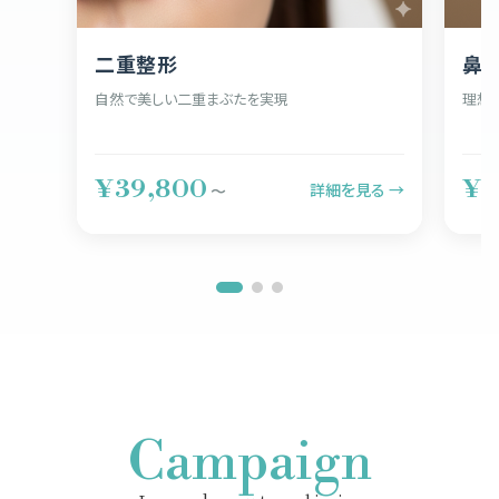
二重整形
鼻
自然で美しい二重まぶたを実現
理想
¥39,800
¥5
詳細を見る →
〜
Campaign