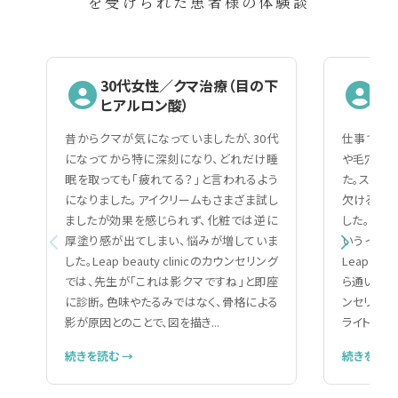
を受けられた患者様の体験談
30代女性／クマ治療（目の下
2
ヒアルロン酸）
（
昔からクマが気になっていましたが、30代
仕事で人と
になってから特に深刻になり、どれだけ睡
や毛穴の黒
眠を取っても「疲れてる？」と言われるよう
た。スキン
になりました。アイクリームもさまざま試し
欠ける自分
ましたが効果を感じられず、化粧では逆に
した。美容
厚塗り感が出てしまい、悩みが増していま
いうイメー
した。Leap beauty clinicのカウンセリング
Leap be
では、先生が「これは影クマですね」と即座
ら通いやす
に診断。色味やたるみではなく、骨格による
ンセリング
影が原因とのことで、図を描き...
ライトで細か
続きを読む →
続きを読む