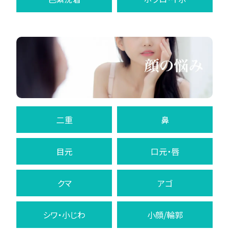
二重
鼻
目元
口元・唇
クマ
アゴ
シワ・小じわ
小顔/輪郭