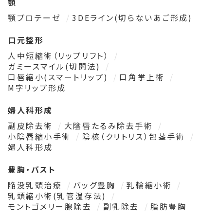
顎
顎プロテーゼ
3DEライン(切らないあご形成)
口元整形
人中短縮術（リップリフト）
ガミースマイル(切開法)
口唇縮小(スマートリップ)
口角挙上術
M字リップ形成
婦人科形成
副皮除去術
大陰唇たるみ除去手術
小陰唇縮小手術
陰核（クリトリス）包茎手術
婦人科形成
豊胸・バスト
陥没乳頭治療
バッグ豊胸
乳輪縮小術
乳頭縮小術(乳管温存法)
モントゴメリー腺除去
副乳除去
脂肪豊胸