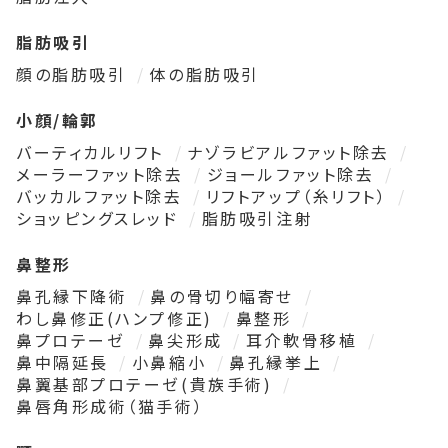
脂肪吸引
顔の脂肪吸引
体の脂肪吸引
小顔/輪郭
バーティカルリフト
ナゾラビアルファット除去
メーラーファット除去
ジョールファット除去
バッカルファット除去
リフトアップ（糸リフト）
ショッピングスレッド
脂肪吸引注射
鼻整形
鼻孔縁下降術
鼻の骨切り幅寄せ
わし鼻修正(ハンプ修正)
鼻整形
鼻プロテーゼ
鼻尖形成
耳介軟骨移植
鼻中隔延長
小鼻縮小
鼻孔縁挙上
鼻翼基部プロテーゼ(貴族手術)
鼻唇角形成術（猫手術）