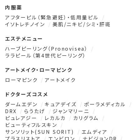
内服薬
アフターピル（緊急避妊）・低用量ピル
イソトレチノイン
美肌/ニキビ/シミ・肝斑
エステメニュー
ハーブピーリング（Pronovisea）
ララピール（第4世代ピーリング）
アートメイク・ローマピンク
ローマピンク
アートメイク
ドクターズコスメ
ダームエデン
キュアデイズ
ポーラメディカル
DRX
らうたげ
ジャンマリーニ
ピュレアジー
レカルカ
カリグラム
ビューティフルスキン
サンソリット(SUN SORIT)
エムディア
プラスリストア
エンビロン
ナビジョンDR