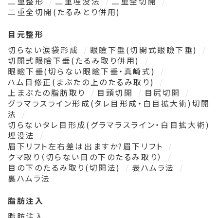
二重整形
二重埋没法
二重全切開
二重全切開(たるみとり併用)
目元整形
切らない涙袋形成
眼瞼下垂(切開式眼瞼下垂)
切開式眼瞼下垂(たるみ取り併用)
眼瞼下垂(切らない眼瞼下垂・真崎式)
ハム目修正(まぶたの上のたるみ取り)
上まぶたの脂肪取り
目頭切開
目尻切開
グラマラスライン形成(タレ目形成・白目拡大術)切開
法
切らないタレ目形成(グラマラスライン・白目拡大術)
埋没法
眉下リフト左右差は出ますか?眉下リフト
クマ取り（切らない目の下のたるみ取り）
目の下のたるみ取り(切開法)
表ハムラ法
裏ハムラ法
脂肪注入
脂肪注入