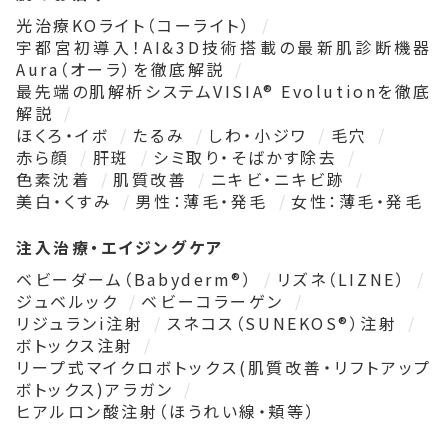
光治療KOライト（コーライト）
宇都宮初導入！AI&3D技術搭載の最新肌診断機器
Aura（オーラ）を徹底解説
最先端の肌解析システムVISIA® Evolutionを徹底
解説
ほくろ・イボ
たるみ
しわ・小ジワ
毛穴
赤ら顔
肝斑
シミ取り・そばかす除去
色素沈着
肌質改善
ニキビ・ニキビ跡
美白・くすみ
男性：薄毛・発毛
女性：薄毛・発毛
注入治療・エイジングケア
ベビーダーム（Babyderm®）
リズネ（LIZNE）
ジュベルック
ベビーコラーゲン
リジュランi注射
スネコス（SUNEKOS®）注射
ボトックス注射
リープ式マイクロボトックス(肌質改善・リフトアップ
ボトックス)アラガン
ヒアルロン酸注射（ほうれい線・頬等）