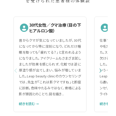
を受けられた患者様の体験談
30代女性／クマ治療（目の下
2
ヒアルロン酸）
（
昔からクマが気になっていましたが、30代
仕事で人と
になってから特に深刻になり、どれだけ睡
や毛穴の黒
眠を取っても「疲れてる？」と言われるよう
た。スキン
になりました。アイクリームもさまざま試し
欠ける自分
ましたが効果を感じられず、化粧では逆に
した。美容
厚塗り感が出てしまい、悩みが増していま
いうイメー
した。Leap beauty clinicのカウンセリング
Leap be
では、先生が「これは影クマですね」と即座
ら通いやす
に診断。色味やたるみではなく、骨格による
ンセリング
影が原因とのことで、図を描き...
ライトで細か
続きを読む →
続きを読む