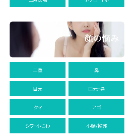
二重
鼻
目元
口元・唇
クマ
アゴ
シワ・小じわ
小顔/輪郭