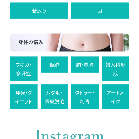
若返り
耳
ワキガ・
傷跡
胸・豊胸
婦人科形
多汗症
成
痩身/ダ
ムダ毛・
タトゥー・
アートメ
イエット
医療脱毛
刺青
イク
Instagram