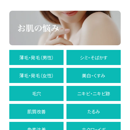
薄毛・発毛（男性）
シミ・そばかす
薄毛・発毛（女性）
美白・くすみ
毛穴
ニキビ・ニキビ跡
肌質改善
たるみ
色素沈着
ホクロ・イボ