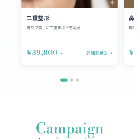
二重整形
鼻
自然で美しい二重まぶたを実現
理想
¥39,800
¥5
詳細を見る →
〜
Campaign