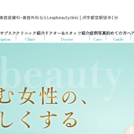
容皮膚科・美容外科ならLeapbeautyclinic | JR宇都宮駅徒歩1分
サブスク
クリニック紹介
ドクター&
スタッフ紹介
症例写真
初めての方へ
iption
Clinic
Doctor
Case
Guide