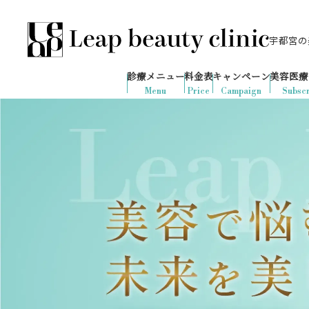
宇都宮の美
028-666-7103
672
1ヶ月間で
件
の予約が入りました
診療メニュー
料金表
キャンペーン
美容医療
診療時間：10:00-19:00
（土日祝日対応）
Menu
Price
Campaign
Subscr