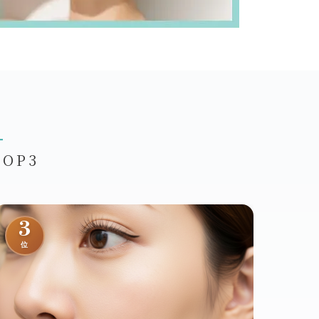
u
OP3
3
位