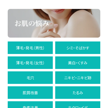
薄毛・発毛（男性）
シミ・そばかす
薄毛・発毛（女性）
美白・くすみ
毛穴
ニキビ・ニキビ跡
肌質改善
たるみ
色素沈着
ホクロ・イボ