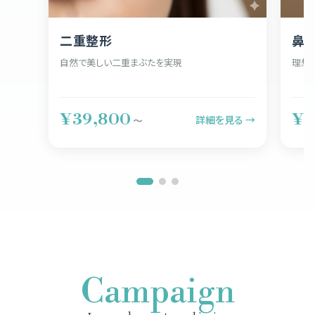
二重整形
鼻
自然で美しい二重まぶたを実現
理想
¥39,800
¥5
詳細を見る →
〜
Campaign