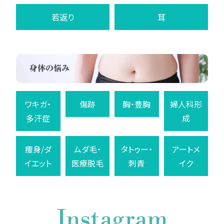
若返り
耳
ワキガ・
傷跡
胸・豊胸
婦人科形
多汗症
成
痩身/ダ
ムダ毛・
タトゥー・
アートメ
イエット
医療脱毛
刺青
イク
Instagram