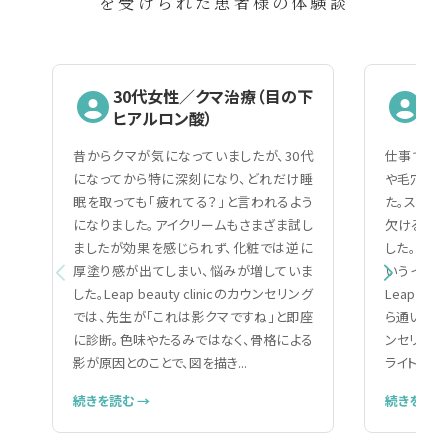
を受けられた患者様の体験談
30代女性／クマ治療（目の下
2
ヒアルロン酸）
（
昔からクマが気になっていましたが、30代
仕事で人と
になってから特に深刻になり、どれだけ睡
や毛穴の黒
眠を取っても「疲れてる？」と言われるよう
た。スキン
になりました。アイクリームもさまざま試し
欠ける自分
ましたが効果を感じられず、化粧では逆に
した。美容
厚塗り感が出てしまい、悩みが増していま
いうイメー
した。Leap beauty clinicのカウンセリング
Leap be
では、先生が「これは影クマですね」と即座
ら通いやす
に診断。色味やたるみではなく、骨格による
ンセリング
影が原因とのことで、図を描き...
ライトで細か
続きを読む →
続きを読む