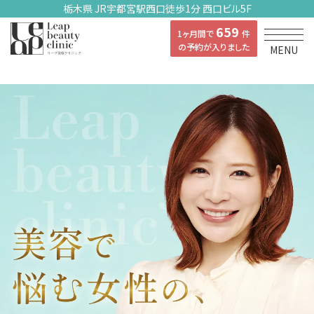
栃木県 JR宇都宮駅西口徒歩1分 西口ビル5F
659
1ヶ月間で
件
の予約が入りました
MENU