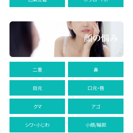
二重
鼻
目元
口元・唇
クマ
アゴ
シワ・小じわ
小顔/輪郭