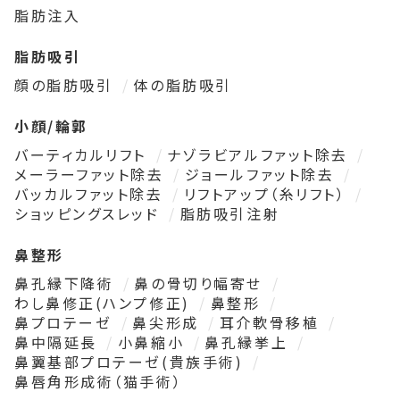
脂肪注入
脂肪吸引
顔の脂肪吸引
体の脂肪吸引
小顔/輪郭
バーティカルリフト
ナゾラビアルファット除去
メーラーファット除去
ジョールファット除去
バッカルファット除去
リフトアップ（糸リフト）
ショッピングスレッド
脂肪吸引注射
鼻整形
鼻孔縁下降術
鼻の骨切り幅寄せ
わし鼻修正(ハンプ修正)
鼻整形
鼻プロテーゼ
鼻尖形成
耳介軟骨移植
鼻中隔延長
小鼻縮小
鼻孔縁挙上
鼻翼基部プロテーゼ(貴族手術)
鼻唇角形成術（猫手術）