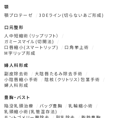
顎
顎プロテーゼ
3DEライン(切らないあご形成)
口元整形
人中短縮術（リップリフト）
ガミースマイル(切開法)
口唇縮小(スマートリップ)
口角挙上術
M字リップ形成
婦人科形成
副皮除去術
大陰唇たるみ除去手術
小陰唇縮小手術
陰核（クリトリス）包茎手術
婦人科形成
豊胸・バスト
陥没乳頭治療
バッグ豊胸
乳輪縮小術
乳頭縮小術(乳管温存法)
モントゴメリー腺除去
副乳除去
脂肪豊胸