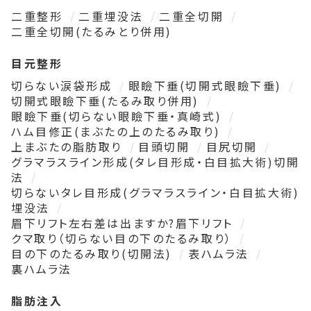
二重整形
二重埋没法
二重全切開
二重全切開(たるみとり併用)
目元整形
切らない涙袋形成
眼瞼下垂(切開式眼瞼下垂)
切開式眼瞼下垂(たるみ取り併用)
眼瞼下垂(切らない眼瞼下垂・真崎式)
ハム目修正(まぶたの上のたるみ取り)
上まぶたの脂肪取り
目頭切開
目尻切開
グラマラスライン形成(タレ目形成・白目拡大術)切開
法
切らないタレ目形成(グラマラスライン・白目拡大術)
埋没法
眉下リフト左右差は出ますか?眉下リフト
クマ取り（切らない目の下のたるみ取り）
目の下のたるみ取り(切開法)
表ハムラ法
裏ハムラ法
脂肪注入