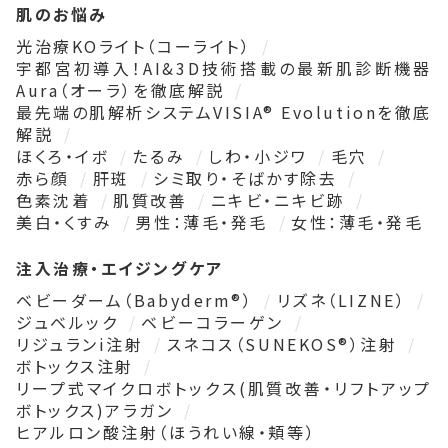
肌のお悩み
光治療KOライト（コーライト）
宇都宮初導入！AI&3D技術搭載の最新肌診断機器
Aura（オーラ）を徹底解説
最先端の肌解析システムVISIA® Evolutionを徹底
解説
ほくろ・イボ
たるみ
しわ・小ジワ
毛穴
赤ら顔
肝斑
シミ取り・そばかす除去
色素沈着
肌質改善
ニキビ・ニキビ跡
美白・くすみ
男性：薄毛・発毛
女性：薄毛・発毛
注入治療・エイジングケア
ベビーダーム（Babyderm®）
リズネ（LIZNE）
ジュベルック
ベビーコラーゲン
リジュランi注射
スネコス（SUNEKOS®）注射
ボトックス注射
リープ式マイクロボトックス(肌質改善・リフトアップ
ボトックス)アラガン
ヒアルロン酸注射（ほうれい線・頬等）