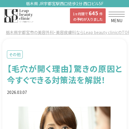
栃木県 JR宇都宮駅西口徒歩1分 西口ビル5F
645
1ヶ月間で
件
の予約が入りました
MENU
栃木県宇都宮市の美容外科・美容皮膚科ならLeap beauty clinicのTO
その他
【毛穴が開く理由】驚きの原因と
今すぐできる対策法を解説！
2026.03.07