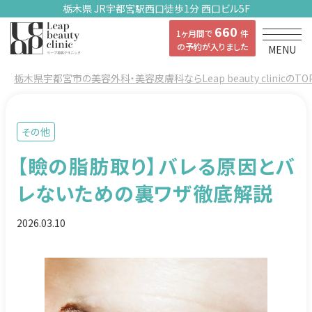
栃木県 JR宇都宮駅西口徒歩1分 西口ビル5F
660
1ヶ月間で
件
の予約が入りました
MENU
栃木県宇都宮市の美容外科・美容皮膚科ならLeap beauty clinicのTO
その他
【瞼の脂肪取り】バレる原因とバ
レないための裏ワザ徹底解説
2026.03.10