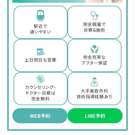
完全個室で
駅近で
診察&施術
通いやすい
完全充実な
土日祝日も営業
アフター保証
カウンセリング・
大手美容外科
ドクター診察は
技術指導経験あり
完全無料
WEB予約
LINE予約