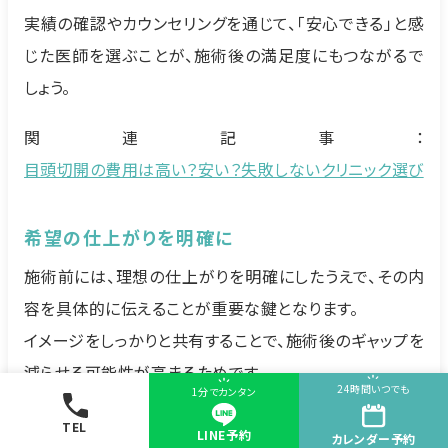
実績の確認やカウンセリングを通じて、「安心できる」と感
じた医師を選ぶことが、施術後の満足度にもつながるで
しょう。
関連記事：
目頭切開の費用は高い？安い？失敗しないクリニック選び
希望の仕上がりを明確に
施術前には、理想の仕上がりを明確にしたうえで、その内
容を具体的に伝えることが重要な鍵となります。
イメージをしっかりと共有することで、施術後のギャップを
減らせる可能性が高まるためです。
24時間いつでも
1分でカンタン
医師とのすり合わせがうまくできていない場合、希望通り
TEL
LINE予約
カレンダー
予約