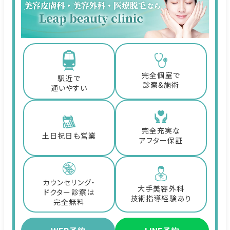
完全個室で
駅近で
診察&施術
通いやすい
完全充実な
土日祝日も営業
アフター保証
カウンセリング・
大手美容外科
ドクター診察は
技術指導経験あり
完全無料