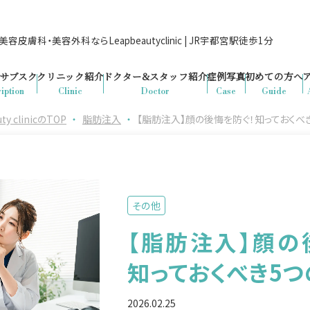
容皮膚科・美容外科ならLeapbeautyclinic | JR宇都宮駅徒歩1分
サブスク
クリニック紹介
ドクター&
スタッフ紹介
症例写真
初めての方へ
iption
Clinic
Doctor
Case
Guide
clinicのTOP
・
脂肪注入
・
【脂肪注入】顔の後悔を防ぐ！知っておくべ
その他
【脂肪注入】顔の
知っておくべき5
2026.02.25