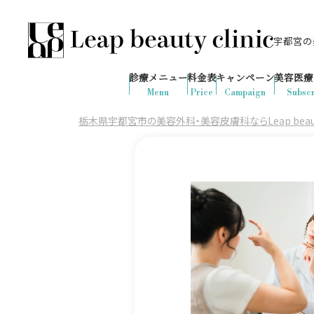
宇都宮の美
028-666-7103
646
1ヶ月間で
件
の予約が入りました
診療メニュー
料金表
キャンペーン
美容医療
診療時間：10:00-19:00
（土日祝日対応）
Menu
Price
Campaign
Subscr
栃木県宇都宮市の美容外科・美容皮膚科ならLeap beauty 