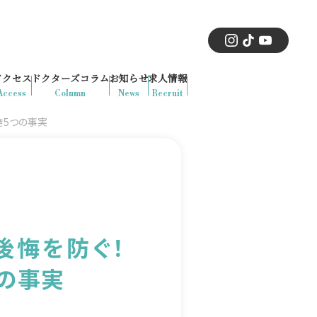
アクセス
ドクターズコラム
お知らせ
求人情報
Access
Column
News
Recruit
き5つの事実
後悔を防ぐ！
つの事実