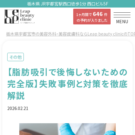
栃木県 JR宇都宮駅西口徒歩1分 西口ビル5F
646
1ヶ月間で
件
の予約が入りました
MENU
栃木県宇都宮市の美容外科・美容皮膚科ならLeap beauty clinicのTO
その他
【脂肪吸引で後悔しないための
完全版】失敗事例と対策を徹底
解説
2026.02.21