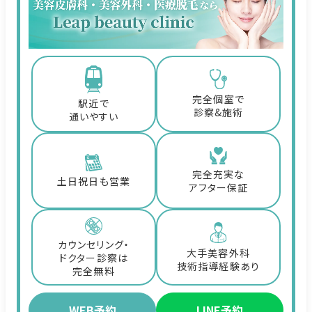
完全個室で
駅近で
診察&施術
通いやすい
完全充実な
土日祝日も営業
アフター保証
カウンセリング・
大手美容外科
ドクター診察は
技術指導経験あり
完全無料
WEB予約
LINE予約