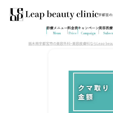
宇都宮の美
028-666-7103
650
1ヶ月間で
件
の予約が入りました
診療メニュー
料金表
キャンペーン
美容医療
診療時間：10:00-19:00
（土日祝日対応）
Menu
Price
Campaign
Subscr
栃木県宇都宮市の美容外科・美容皮膚科ならLeap beauty 