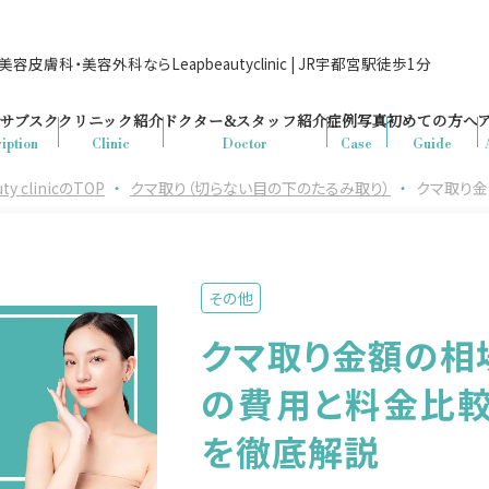
容皮膚科・美容外科ならLeapbeautyclinic | JR宇都宮駅徒歩1分
サブスク
クリニック紹介
ドクター&
スタッフ紹介
症例写真
初めての方へ
iption
Clinic
Doctor
Case
Guide
clinicのTOP
・
クマ取り（切らない目の下のたるみ取り）
・
クマ取り
その他
クマ取り金額の相
の費用と料金比
を徹底解説