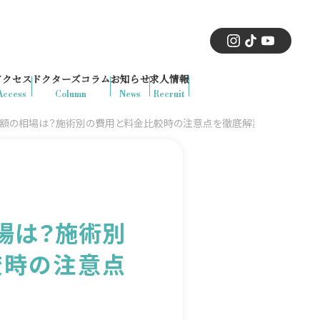
アクセス
ドクターズコラム
お知らせ
求人情報
Access
Column
News
Recruit
金額の相場は？施術別の費用と料金比較時の注意点を徹底解説
場は？施術別
較時の注意点