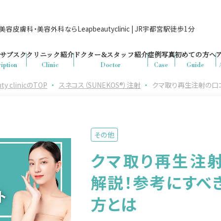
容皮膚科・美容外科ならLeapbeautyclinic | JR宇都宮駅徒歩1分
サブスク
クリニック紹介
ドクター&
スタッフ紹介
症例写真
初めての方へ
iption
Clinic
Doctor
Case
Guide
clinicのTOP
・
スネコス（SUNEKOS®）注射
・
クマ取り再生注射の口
その他
クマ取り再生注
解説！参考にすべ
方とは