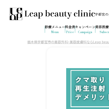
宇都宮の美
028-666-7103
644
1ヶ月間で
件
の予約が入りました
診療メニュー
料金表
キャンペーン
美容医療
診療時間：10:00-19:00
（土日祝日対応）
Menu
Price
Campaign
Subscr
栃木県宇都宮市の美容外科・美容皮膚科ならLeap beauty 