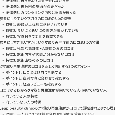
後悔例1. 思ったより効果を感じなかった
後悔例2. 複数回の施術が必要だった
後悔例3. カウンセリング内容と認識が違った
参考にしやすいクマ取りの口コミの3つの特徴
特徴1. 経過が具体的に記載されている
特徴2. 良い点と悪い点の両方が書かれている
特徴3. 写真付きで変化を確認できる
参考にしすぎない方がよいクマ取り再生注射の口コミ3つの特徴
特徴1. 極端な高評価・低評価のみの口コミ
特徴2. 施術内容や状態が分からない口コミ
特徴3. 施術直後のみの口コミ
クマ取り再生注射の口コミを正しく判断する3つのポイント
ポイント1. 口コミは傾向で判断する
ポイント2. 症例写真と合わせて確認する
ポイント3. 経過レビューも確認する
口コミからわかるクマ取り再生注射が向いている人・向いていない人
向いている人の特徴
向いていない人の特徴
Leap beauty clinicのクマ取り再生注射が口コミで評価される3つの理
理由1. 一人ひとりの状態に合わせた診断を重視している