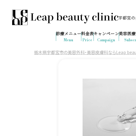
宇都宮の美
028-666-7103
655
1ヶ月間で
件
の予約が入りました
診療メニュー
料金表
キャンペーン
美容医療
診療時間：10:00-19:00
（土日祝日対応）
Menu
Price
Campaign
Subscr
栃木県宇都宮市の美容外科・美容皮膚科ならLeap beauty 