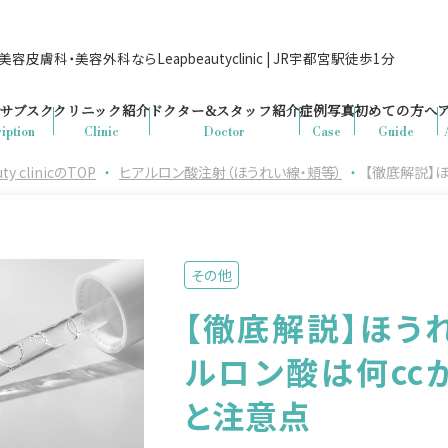
容皮膚科・美容外科ならLeapbeautyclinic | JR宇都宮駅徒歩1分
サブスク
クリニック紹介
ドクター&
スタッフ紹介
症例写真
初めての方へ
iption
Clinic
Doctor
Case
Guide
clinicのTOP
・
ヒアルロン酸注射（ほうれい線・頬等）
・
【徹底解説】
その他
【徹底解説】ほう
ルロン酸は何cc
と注意点