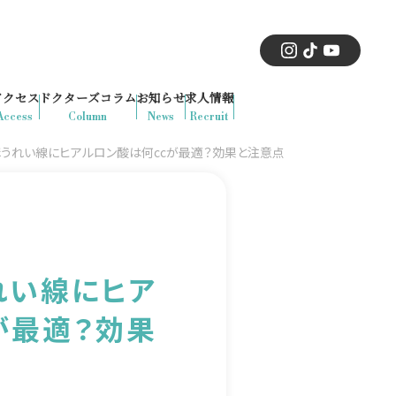
アクセス
ドクターズコラム
お知らせ
求人情報
Access
Column
News
Recruit
ほうれい線にヒアルロン酸は何ccが最適？効果と注意点
れい線にヒア
が最適？効果